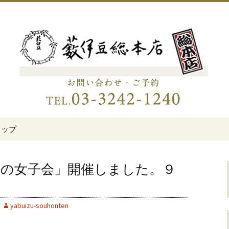
伊豆総本店」
老舗蕎麦屋「藪伊
トップ
かの女子会」開催しました。９
yabuizu-souhonten