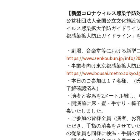
【新型コロナウィルス感染予防
公益社団法人全国公立文化施設
イルス感染拡大予防ガイドライ
都感染拡大防止ガイドライン」
・劇場、音楽堂等における新型
https://www.zenkoubun.jp/info/20
・事業者向け東京都感染拡大防
https://www.bousai.metro.tokyo.l
・本日のご参加は１７名様、（
了解確認済み）
・演者と客席を2メートル離し
・開演前に床・畳・手すり・椅
毒いたしました。
・ご参加の皆様全員（演者、お
ただき、手指の消毒をさせていた
の従業員も同様に検温・手指の