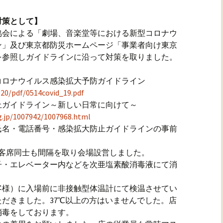
対策として】
協会による「劇場、音楽堂等における新型コロナウ
ン」及び東京都防災ホームページ「事業者向け東京
を参照しガイドラインに沿って対策を取りました。
コロナウイルス感染拡大予防ガイドライン
20/pdf/0514covid_19.pdf
止ガイドライン～新しい日常に向けて～
g.jp/1007942/1007968.html
氏名・電話番号・感染拡大防止ガイドラインの事前
、客席同士も間隔を取り会場設営しました。
子・エレベーター内などを次亜塩素酸消毒液にて消
客様）に入場前に非接触型体温計にて検温させてい
だきました。37℃以上の方はいませんでした。店
消毒をしております。