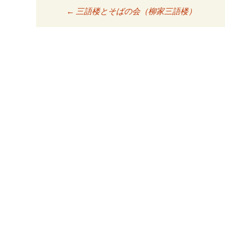
←
三語楼とそばの会（柳家三語楼）
投稿ナビゲーシ