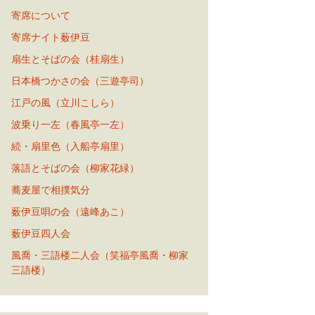
寄席について
寄席ナイト薮伊豆
扇生とそばの会（桂扇生）
日本橋つかさの会（三遊亭司）
江戸の風（立川こしら）
波乗り一左（春風亭一左）
続・扇里色（入船亭扇里）
落語とそばの会（柳家花緑）
蕎麦屋で相撲気分
薮伊豆唄の会（遠峰あこ）
薮伊豆四人会
風喬・三語楼二人会（笑福亭風喬・柳家
三語楼）