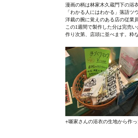
漫画の柄は林家木久蔵門下の浴
「わかる人にはわかる」落語ツウ
洋裁の腕に覚えのある店の従業
この1週間で製作した分は完売
作り次第、店頭に並べます。粋
↑噺家さんの浴衣の生地から作っ