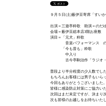
９月５日(土)薮伊豆寄席「すい
出演＝三遊亭粋歌 助演＝のだ
会場＝薮伊豆総本店3階お座敷
演目＝「元犬」粋歌
音楽パフォーマンス の
「今も昔も」粋歌
中入り
古今亭駒治作「ラジオ・
普段より半分程度の少人数でし
もちろんお客様には男子もいら
今回もありがとうございました
皆様に感染防止対策にご協力い
次回はまだ未定ですが、決まり
次も皆様のお越しをお待ちいた