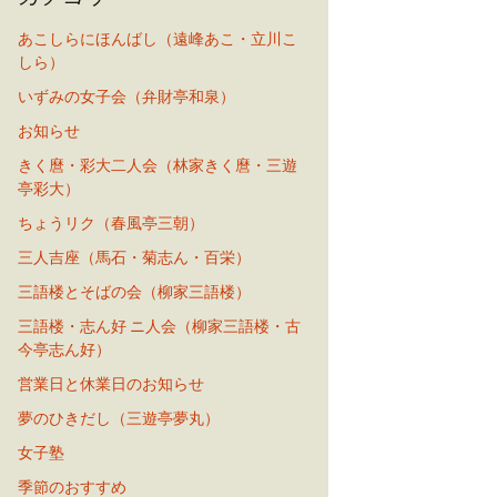
あこしらにほんばし（遠峰あこ・立川こ
しら）
いずみの女子会（弁財亭和泉）
お知らせ
きく麿・彩大二人会（林家きく麿・三遊
亭彩大）
ちょうリク（春風亭三朝）
三人吉座（馬石・菊志ん・百栄）
三語楼とそばの会（柳家三語楼）
三語楼・志ん好 ニ人会（柳家三語楼・古
今亭志ん好）
営業日と休業日のお知らせ
夢のひきだし（三遊亭夢丸）
女子塾
季節のおすすめ