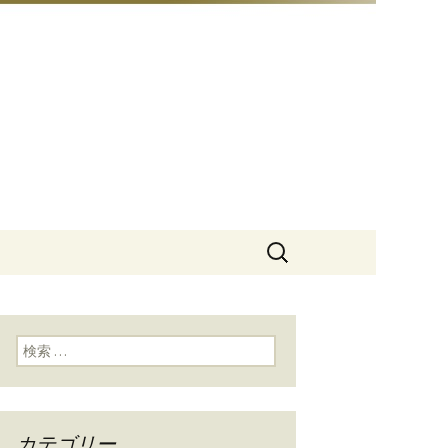
豆総本店」
検
索:
検索:
カテゴリー