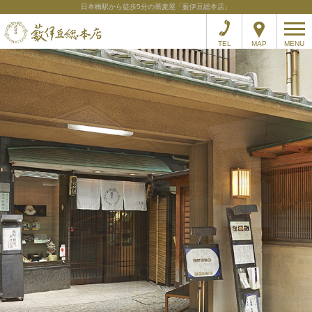
日本橋駅から徒歩5分の蕎麦屋「薮伊豆総本店」
TEL
MAP
MENU