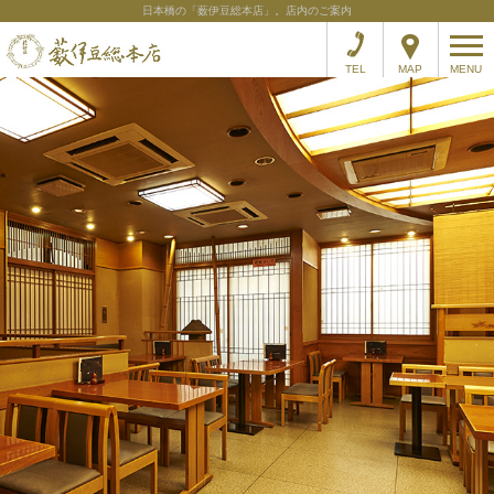
日本橋の「薮伊豆総本店」。店内のご案内
TEL
MAP
MENU