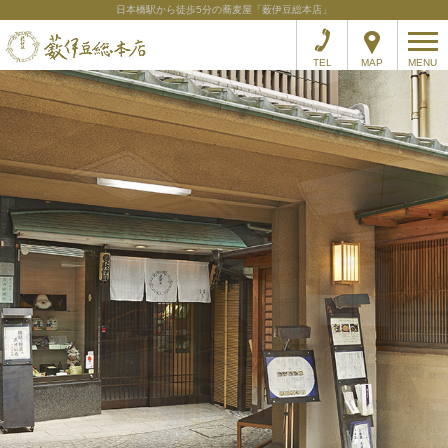
日本橋駅から徒歩5分の蕎麦屋「薮伊豆総本店」
TEL
MAP
MENU