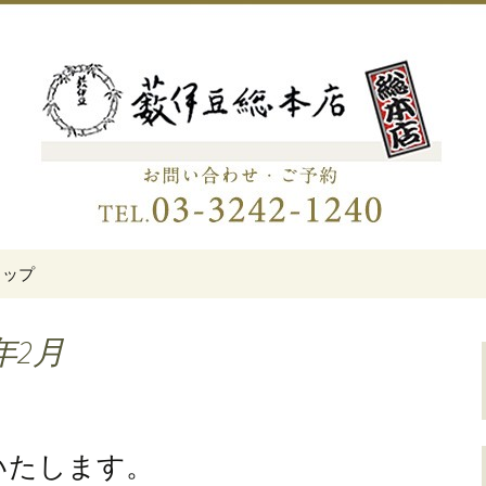
伊豆総本店」
老舗蕎麦屋「藪伊
トップ
年2月
業いたします。