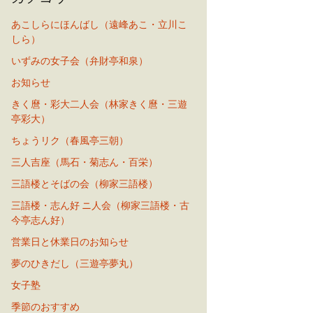
あこしらにほんばし（遠峰あこ・立川こ
しら）
いずみの女子会（弁財亭和泉）
お知らせ
きく麿・彩大二人会（林家きく麿・三遊
亭彩大）
ちょうリク（春風亭三朝）
三人吉座（馬石・菊志ん・百栄）
三語楼とそばの会（柳家三語楼）
三語楼・志ん好 ニ人会（柳家三語楼・古
今亭志ん好）
営業日と休業日のお知らせ
夢のひきだし（三遊亭夢丸）
女子塾
季節のおすすめ