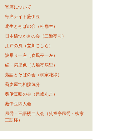
寄席について
寄席ナイト薮伊豆
扇生とそばの会（桂扇生）
日本橋つかさの会（三遊亭司）
江戸の風（立川こしら）
波乗り一左（春風亭一左）
続・扇里色（入船亭扇里）
落語とそばの会（柳家花緑）
蕎麦屋で相撲気分
薮伊豆唄の会（遠峰あこ）
薮伊豆四人会
風喬・三語楼二人会（笑福亭風喬・柳家
三語楼）