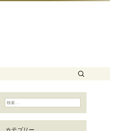
豆総本店」
検
索:
検索:
カテゴリー