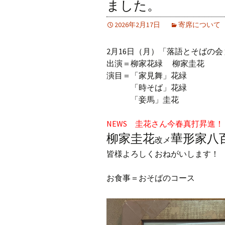
ました。
2026年2月17日
寄席について
2月16日（月）「落語とそばの会
出演＝柳家花緑 柳家圭花
演目＝「家見舞」花緑
「時そば」花緑
「妾馬」圭花
NEWS 圭花さん今春真打昇進
柳家圭花
華形家八
改メ
皆様よろしくおねがいします！
お食事＝おそばのコース