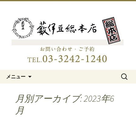
明治15年創業、日本橋「藪伊豆総本
店」
日本橋の老舗蕎麦屋「藪伊豆総
本店」
コンテンツへ移動
検
メニュー
索:
月別アーカイブ: 2023年6
月