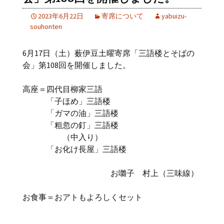
2023年6月22日
寄席について
yabuizu-
souhonten
6月17日（土）薮伊豆土曜寄席「三語楼とそばの
会」第108回を開催しました。
高座＝四代目柳家三語
「子ほめ」三語楼
「ガマの油」三語楼
「粗忽の釘」三語楼
（中入り）
「お化け長屋」三語楼
お囃子 村上（三味線）
お食事＝おアトもよろしくセット