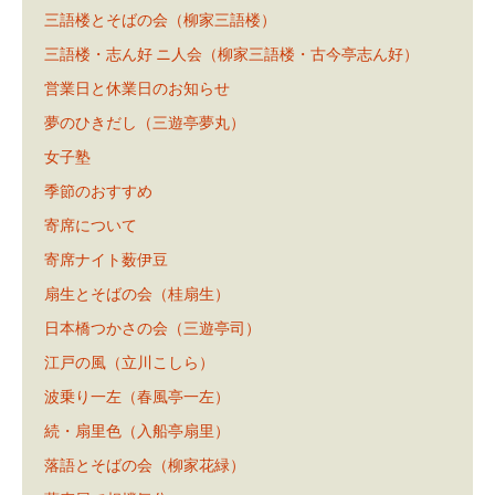
三語楼とそばの会（柳家三語楼）
三語楼・志ん好 ニ人会（柳家三語楼・古今亭志ん好）
営業日と休業日のお知らせ
夢のひきだし（三遊亭夢丸）
女子塾
季節のおすすめ
寄席について
寄席ナイト薮伊豆
扇生とそばの会（桂扇生）
日本橋つかさの会（三遊亭司）
江戸の風（立川こしら）
波乗り一左（春風亭一左）
続・扇里色（入船亭扇里）
落語とそばの会（柳家花緑）