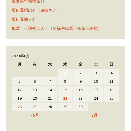
蕎麦屋で相撲気分
薮伊豆唄の会（遠峰あこ）
薮伊豆四人会
風喬・三語楼二人会（笑福亭風喬・柳家三語楼）
2023年6月
月
火
水
木
金
土
日
1
2
3
4
5
6
7
8
9
10
11
12
13
14
15
16
17
18
19
20
21
22
23
24
25
26
27
28
29
30
« 5月
7月 »