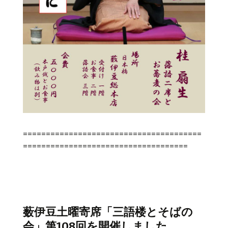
=======================================
====================================
薮伊豆土曜寄席「三語楼とそばの
会」第108回を開催しました。