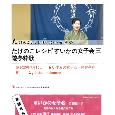
たけのこレシピ すいかの女子会 三
遊亭粋歌
2020年7月16日
いずみの女子会（弁財亭和
泉）
yabuizu-souhonten