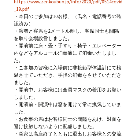
https://www.zenkoubun.jp/info/2020/pdf/0514covid
_19.pdf
・本日のご参加は10名様、（氏名・電話番号の確
認済み）
・演者と客席を2メートル離し、客席同士も間隔
を取り会場設営しました。
・開演前に床・畳・手すり・椅子・エレベーター
内などをアルコール消毒液にて消毒いたしまし
た。
・ご参加の皆様に入場前に非接触型体温計にて検
温させていただき、手指の消毒をさせていただき
ました。
・開演中、お客様には全員マスクの着用をお願い
しました。
・開演前・開演中は窓を開けて常に換気していま
した。
・お食事の席はお客様同士の間隔をあけ、対面を
避け接触しないように配慮しました。
・噺家は高座終了とともに退出しお客様との交流