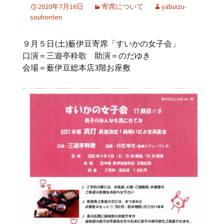
2020年7月16日
寄席について
yabuizu-
souhonten
９月５日(土)薮伊豆寄席「すいかの女子会」
口演＝三遊亭粋歌 助演＝のだゆき
会場＝薮伊豆総本店3階お座敷