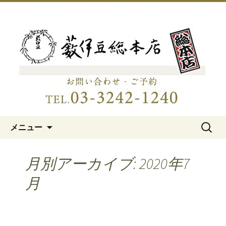
明治15年創業、日本橋「藪伊豆総本
店」
日本橋の老舗蕎麦屋「藪伊豆総
本店」
コンテンツへ移動
検
メニュー
索:
月別アーカイブ: 2020年7
月