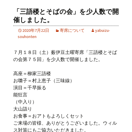
「三語楼とそばの会」を少人数で開
催しました。
2020年7月22日
寄席について
yabuizu-
souhonten
７月１８日（土）薮伊豆土曜寄席「三語楼とそば
の会第７５回」を少人数で開催しました。
高座＝柳家三語楼
お囃子＝村上恵子（三味線）
演目＝千早振る
能狂言
（中入り）
大山詣り
お食事＝おアトもよろしくセット
ご来場の皆様、ありがとうございました。ウィル
ス対策にもご協力いただきました。