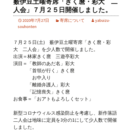
薮伊豆土曜寄席「きく麿・彩大 二
人会」７月２５日開催しました。
2020年7月27日
寄席について
yabuizu-
souhonten
７月２５日(土) 薮伊豆土曜寄席「きく麿・彩
大 二人会」を少人数で開催しました。
出演＝林家きく麿 三遊亭彩大
演目＝「教師のあだ名」彩大
「首領が行く」きく麿
お中入り
「離婚弁護人」彩大
「記憶喪失」きく麿
お食事＝「おアトもよろしくセット」
新型コロナウィルス感染防止を考慮し、新作落語
二人会は地味に定員を3分の1にして少人数で開催
しました。