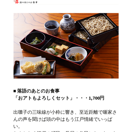
■ 落語のあとのお食事
「おアトもよろしくセット」・・・1,700円
出囃子の三味線が小粋に響き、至近距離で噺家さ
んの声を聞けば頭の中はもう江戸情緒でいっぱ
い。