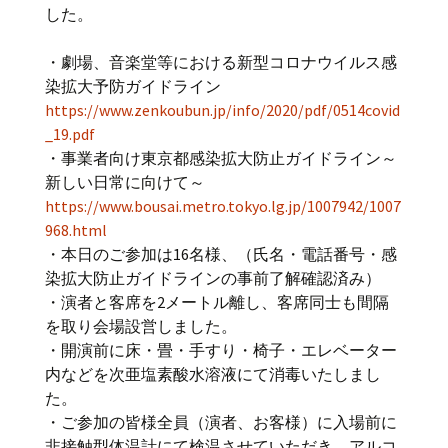
した。
・劇場、音楽堂等における新型コロナウイルス感
染拡大予防ガイドライン
https://www.zenkoubun.jp/info/2020/pdf/0514covid
_19.pdf
・事業者向け東京都感染拡大防止ガイドライン～
新しい日常に向けて～
https://www.bousai.metro.tokyo.lg.jp/1007942/1007
968.html
・本日のご参加は16名様、（氏名・電話番号・感
染拡大防止ガイドラインの事前了解確認済み）
・演者と客席を2メートル離し、客席同士も間隔
を取り会場設営しました。
・開演前に床・畳・手すり・椅子・エレベーター
内などを次亜塩素酸水溶液にて消毒いたしまし
た。
・ご参加の皆様全員（演者、お客様）に入場前に
非接触型体温計にて検温させていただき、アルコ