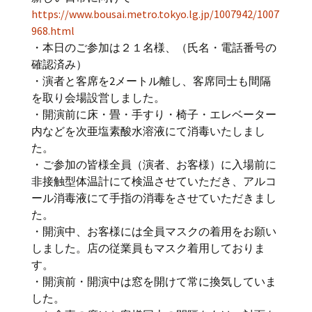
https://www.bousai.metro.tokyo.lg.jp/1007942/1007
968.html
・本日のご参加は２１名様、（氏名・電話番号の
確認済み）
・演者と客席を2メートル離し、客席同士も間隔
を取り会場設営しました。
・開演前に床・畳・手すり・椅子・エレベーター
内などを次亜塩素酸水溶液にて消毒いたしまし
た。
・ご参加の皆様全員（演者、お客様）に入場前に
非接触型体温計にて検温させていただき、アルコ
ール消毒液にて手指の消毒をさせていただきまし
た。
・開演中、お客様には全員マスクの着用をお願い
しました。店の従業員もマスク着用しておりま
す。
・開演前・開演中は窓を開けて常に換気していま
した。