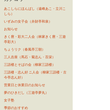
あこしらにほんばし（遠峰あこ・立川こ
しら）
いずみの女子会（弁財亭和泉）
お知らせ
きく麿・彩大二人会（林家きく麿・三遊
亭彩大）
ちょうリク（春風亭三朝）
三人吉座（馬石・菊志ん・百栄）
三語楼とそばの会（柳家三語楼）
三語楼・志ん好 ニ人会（柳家三語楼・古
今亭志ん好）
営業日と休業日のお知らせ
夢のひきだし（三遊亭夢丸）
女子塾
季節のおすすめ