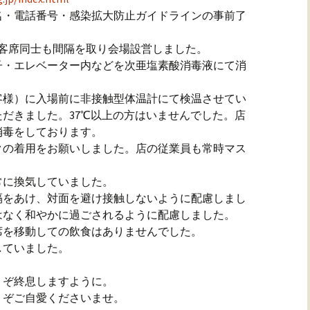
名・電話番号・感染拡大防止ガイドラインの事前了
、客席同士も間隔を取り会場設営しました。
子・エレベーター内などを次亜塩素酸消毒液にて消
客様）に入場前に非接触型体温計にて検温させてい
だきました。37℃以上の方はいませんでした。店
消毒をしております。
クの着用をお願いしました。店の従業員も常時マス
常に換気していました。
隔をあけ、対面を避け接触しないように配慮しまし
はなく和やかに過ごされるように配慮しました。
席を移動しての飲食はありませんでした。
していました。
うぞ終息しますように。
うぞご自愛くださいませ。