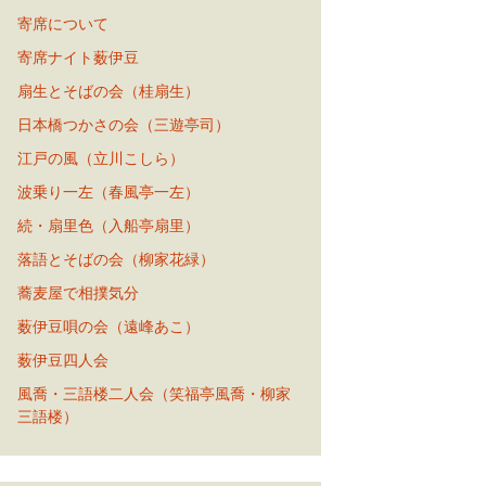
寄席について
寄席ナイト薮伊豆
扇生とそばの会（桂扇生）
日本橋つかさの会（三遊亭司）
江戸の風（立川こしら）
波乗り一左（春風亭一左）
続・扇里色（入船亭扇里）
落語とそばの会（柳家花緑）
蕎麦屋で相撲気分
薮伊豆唄の会（遠峰あこ）
薮伊豆四人会
風喬・三語楼二人会（笑福亭風喬・柳家
三語楼）