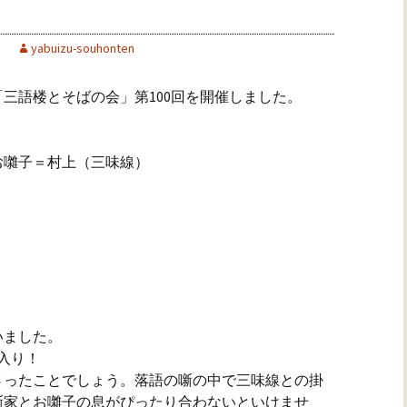
yabuizu-souhonten
「三語楼とそばの会」第100回を開催しました。
（三味線）
ト
いました。
入り！
さったことでしょう。落語の噺の中で三味線との掛
噺家とお囃子の息がぴったり合わないといけませ