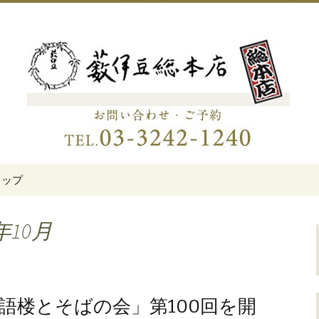
伊豆総本店」
老舗蕎麦屋「藪伊
トップ
年10月
語楼とそばの会」第100回を開