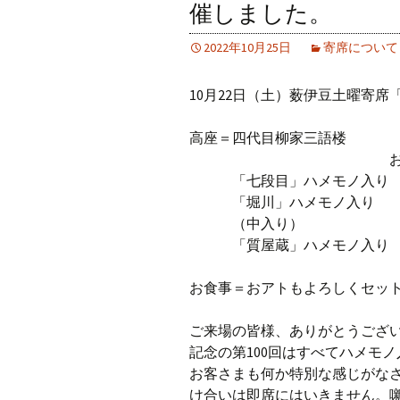
催しました。
2022年10月25日
寄席について
10月22日（土）薮伊豆土曜寄席
高座＝四代目柳家三語楼
お囃子＝村上
「七段目」ハメモノ入り
「堀川」ハメモノ入り
（中入り）
「質屋蔵」ハメモノ入り
お食事＝おアトもよろしくセッ
ご来場の皆様、ありがとうござ
記念の第100回はすべてハメモノ
お客さまも何か特別な感じがな
け合いは即席にはいきません。