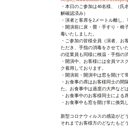
・本日のご参加は40名様、（氏
解確認済み）
・演者と客席を2メートル離し
・開演前に床・畳・手すり・椅
毒いたしました。
・ご参加の皆様全員（演者、お
ただき、手指の消毒をさせていた
の従業員も同様に検温・手指の
・開演中、お客様には全員マス
ク着用しております。
・開演前・開演中は窓を開けて
・お食事の席はお客様同士の間
た。お食事中は過度の大声など
・お食事中のお客様同士による
・お食事中も窓を開け常に換気
新型コロナウィルスの感染がど
それまでお客様方のどなたもど