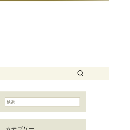
豆総本店」
検
索:
検索:
カテゴリー