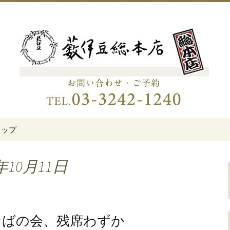
伊豆総本店」
老舗蕎麦屋「藪伊
トップ
年10月11日
とそばの会、残席わずか