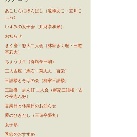
あこしらにほんばし（遠峰あこ・立川こ
しら）
いずみの女子会（弁財亭和泉）
お知らせ
きく麿・彩大二人会（林家きく麿・三遊
亭彩大）
ちょうリク（春風亭三朝）
三人吉座（馬石・菊志ん・百栄）
三語楼とそばの会（柳家三語楼）
三語楼・志ん好 ニ人会（柳家三語楼・古
今亭志ん好）
営業日と休業日のお知らせ
夢のひきだし（三遊亭夢丸）
女子塾
季節のおすすめ