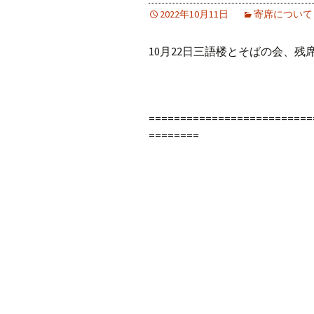
2022年10月11日
寄席について
10月22日三語楼とそばの会、残
==========================
========