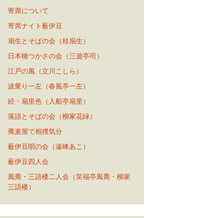
寄席について
寄席ナイト薮伊豆
扇生とそばの会（桂扇生）
日本橋つかさの会（三遊亭司）
江戸の風（立川こしら）
波乗り一左（春風亭一左）
続・扇里色（入船亭扇里）
落語とそばの会（柳家花緑）
蕎麦屋で相撲気分
薮伊豆唄の会（遠峰あこ）
薮伊豆四人会
風喬・三語楼二人会（笑福亭風喬・柳家
三語楼）