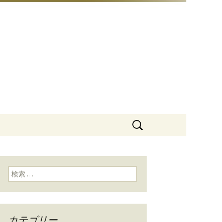
豆総本店」
検
索:
検索:
カテゴリー