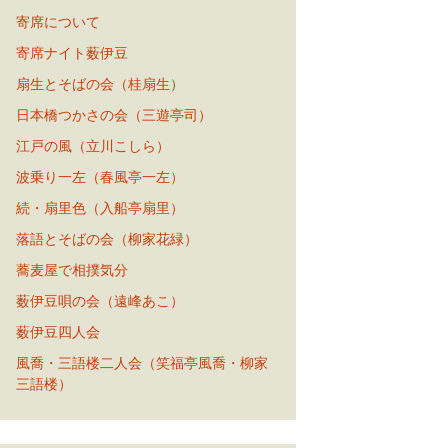
寄席について
寄席ナイト薮伊豆
扇生とそばの会（桂扇生）
日本橋つかさの会（三遊亭司）
江戸の風（立川こしら）
波乗り一左（春風亭一左）
続・扇里色（入船亭扇里）
落語とそばの会（柳家花緑）
蕎麦屋で相撲気分
薮伊豆唄の会（遠峰あこ）
薮伊豆四人会
風喬・三語楼二人会（笑福亭風喬・柳家
三語楼）