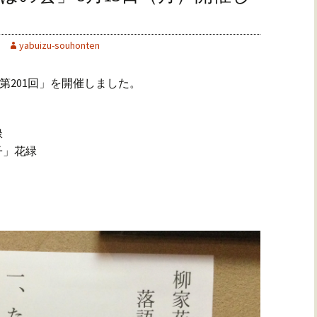
yabuizu-souhonten
 第201回」を開催しました。
緑
」花緑