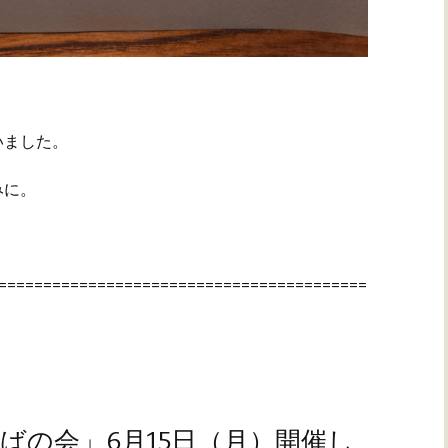
いました。
みに。
=========================================
ばの会」6月15日（月）開催し