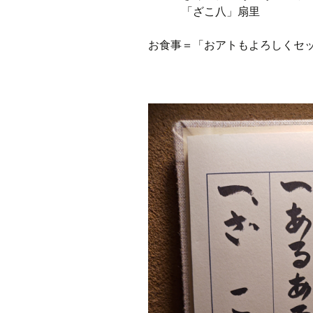
「ざこ八」扇里
お食事＝「おアトもよろしくセ