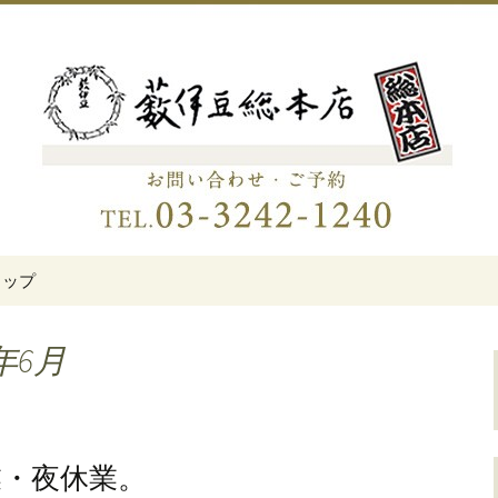
伊豆総本店」
老舗蕎麦屋「藪伊
トップ
年6月
業・夜休業。