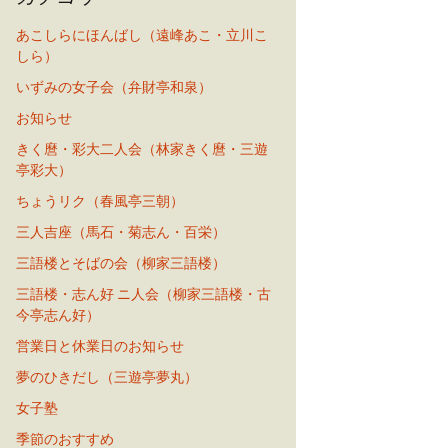
あこしらにほんばし（遠峰あこ・立川こ
しら）
いずみの女子会（弁財亭和泉）
お知らせ
きく麿・彩大二人会（林家きく麿・三遊
亭彩大）
ちょうリク（春風亭三朝）
三人吉座（馬石・菊志ん・百栄）
三語楼とそばの会（柳家三語楼）
三語楼・志ん好 ニ人会（柳家三語楼・古
今亭志ん好）
営業日と休業日のお知らせ
夢のひきだし（三遊亭夢丸）
女子塾
季節のおすすめ