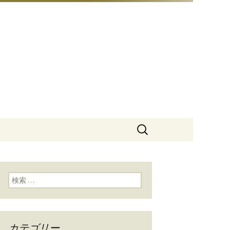
豆総本店」
検
索:
検索:
カテゴリー