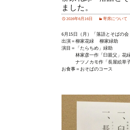
ました。
2026年6月16日
寄席について
6月15日（月）「落語とそばの会
出演＝柳家花緑 柳家緑助
演目＝「たらちめ」緑助
林家彦一作「臼親父」花
ナツノカモ作「長屋絵草子
お食事＝おそばのコース