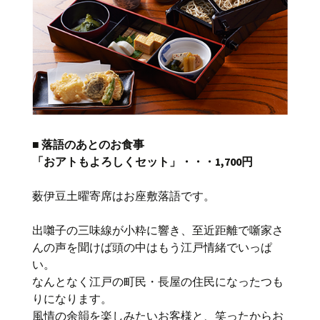
■ 落語のあとのお食事
「おアトもよろしくセット」・・・1,700円
薮伊豆土曜寄席はお座敷落語です。
出囃子の三味線が小粋に響き、至近距離で噺家さ
んの声を聞けば頭の中はもう江戸情緒でいっぱ
い。
なんとなく江戸の町民・長屋の住民になったつも
りになります。
風情の余韻を楽しみたいお客様と、笑ったからお