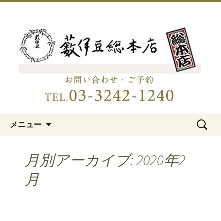
明治15年創業、日本橋「藪伊豆総本
店」
日本橋の老舗蕎麦屋「藪伊豆総
本店」
コンテンツへ移動
検
メニュー
索:
月別アーカイブ: 2020年2
月