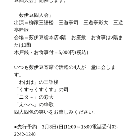
豆四人会」開催します。
「薮伊豆四人会」
出演＝柳家三語楼 三遊亭司 三遊亭彩大 三遊
亭粋歌
会場＝薮伊豆総本店3階 お座敷 お食事は2階ま
たは1階
木戸銭・お食事付＝5,000円(税込)
いつも薮伊豆寄席で活躍の4人が一堂に会しま
す。
「わはは」の三語楼
「くすっくすくす」の司
「ニタ～」の彩大
「えへへ」の粋歌
四人四色の笑いをお楽しみください。
●先行予約 3月8日(日)11:00～15:00電話受付03-
3242-1240