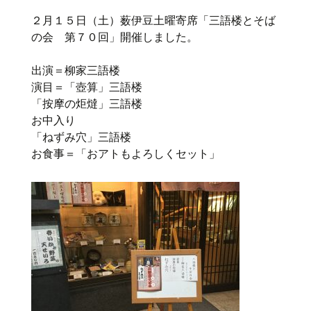
２月１５日（土）薮伊豆土曜寄席「三語楼とそば
の会 第７０回」開催しました。
出演＝柳家三語楼
演目＝「壺算」三語楼
「按摩の炬燵」三語楼
お中入り
「ねずみ穴」三語楼
お食事＝「おアトもよろしくセット」