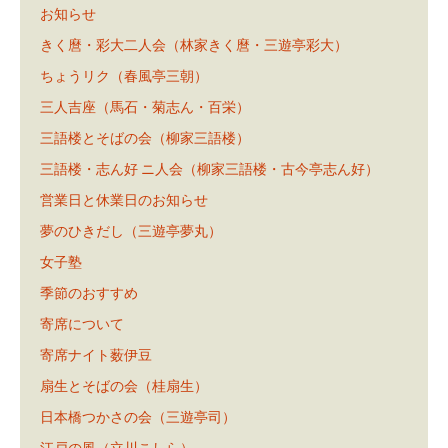
お知らせ
きく麿・彩大二人会（林家きく麿・三遊亭彩大）
ちょうリク（春風亭三朝）
三人吉座（馬石・菊志ん・百栄）
三語楼とそばの会（柳家三語楼）
三語楼・志ん好 ニ人会（柳家三語楼・古今亭志ん好）
営業日と休業日のお知らせ
夢のひきだし（三遊亭夢丸）
女子塾
季節のおすすめ
寄席について
寄席ナイト薮伊豆
扇生とそばの会（桂扇生）
日本橋つかさの会（三遊亭司）