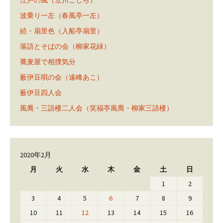
江戸の風（立川こしら）
波乗り一左（春風亭一左）
続・扇里色（入船亭扇里）
落語とそばの会（柳家花緑）
蕎麦屋で相撲気分
薮伊豆唄の会（遠峰あこ）
薮伊豆四人会
風喬・三語楼二人会（笑福亭風喬・柳家三語楼）
2020年2月
月
火
水
木
金
土
日
1
2
3
4
5
6
7
8
9
10
11
12
13
14
15
16