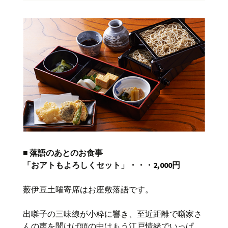
■ 落語のあとのお食事
「おアトもよろしくセット」・・・2,000円
薮伊豆土曜寄席はお座敷落語です。
出囃子の三味線が小粋に響き、至近距離で噺家さ
んの声を聞けば頭の中はもう江戸情緒でいっぱ