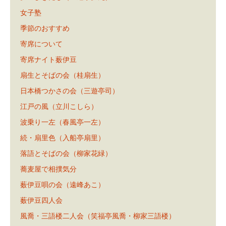
女子塾
季節のおすすめ
寄席について
寄席ナイト薮伊豆
扇生とそばの会（桂扇生）
日本橋つかさの会（三遊亭司）
江戸の風（立川こしら）
波乗り一左（春風亭一左）
続・扇里色（入船亭扇里）
落語とそばの会（柳家花緑）
蕎麦屋で相撲気分
薮伊豆唄の会（遠峰あこ）
薮伊豆四人会
風喬・三語楼二人会（笑福亭風喬・柳家三語楼）