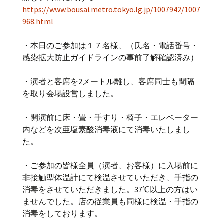
https://www.bousai.metro.tokyo.lg.jp/1007942/1007
968.html
・本日のご参加は１７名様、（氏名・電話番号・
感染拡大防止ガイドラインの事前了解確認済み）
・演者と客席を2メートル離し、客席同士も間隔
を取り会場設営しました。
・開演前に床・畳・手すり・椅子・エレベーター
内などを次亜塩素酸消毒液にて消毒いたしまし
た。
・ご参加の皆様全員（演者、お客様）に入場前に
非接触型体温計にて検温させていただき、手指の
消毒をさせていただきました。37℃以上の方はい
ませんでした。店の従業員も同様に検温・手指の
消毒をしております。