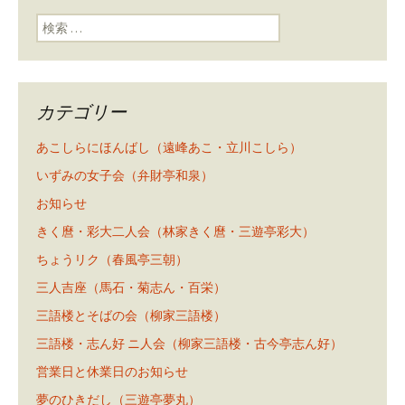
検索:
カテゴリー
あこしらにほんばし（遠峰あこ・立川こしら）
いずみの女子会（弁財亭和泉）
お知らせ
きく麿・彩大二人会（林家きく麿・三遊亭彩大）
ちょうリク（春風亭三朝）
三人吉座（馬石・菊志ん・百栄）
三語楼とそばの会（柳家三語楼）
三語楼・志ん好 ニ人会（柳家三語楼・古今亭志ん好）
営業日と休業日のお知らせ
夢のひきだし（三遊亭夢丸）