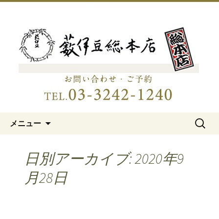
明治15年創業、日本橋「藪伊豆総本
店」
日本橋の老舗蕎麦屋「藪伊豆総
本店」
コンテンツへ移動
検
メニュー
索:
日別アーカイブ: 2020年9
月28日