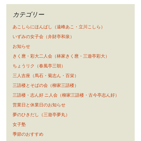
カテゴリー
あこしらにほんばし（遠峰あこ・立川こしら）
いずみの女子会（弁財亭和泉）
お知らせ
きく麿・彩大二人会（林家きく麿・三遊亭彩大）
ちょうリク（春風亭三朝）
三人吉座（馬石・菊志ん・百栄）
三語楼とそばの会（柳家三語楼）
三語楼・志ん好 ニ人会（柳家三語楼・古今亭志ん好）
営業日と休業日のお知らせ
夢のひきだし（三遊亭夢丸）
女子塾
季節のおすすめ