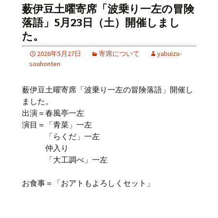
薮伊豆土曜寄席「波乗り一左の冒険
落語」5月23日（土）開催しまし
た。
2026年5月27日
寄席について
yabuizu-
souhonten
薮伊豆土曜寄席「波乗り一左の冒険落語」開催し
ました。
出演＝春風亭一左
演目＝「青菜」一左
「らくだ」一左
仲入り
「大工調べ」一左
お食事＝「おアトもよろしくセット」