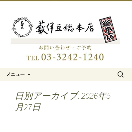
明治15年創業、日本橋「藪伊豆総本
店」
日本橋の老舗蕎麦屋「藪伊豆総
本店」
コンテンツへ移動
検
メニュー
索:
日別アーカイブ: 2026年5
月27日