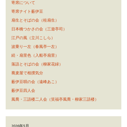
寄席について
寄席ナイト薮伊豆
扇生とそばの会（桂扇生）
日本橋つかさの会（三遊亭司）
江戸の風（立川こしら）
波乗り一左（春風亭一左）
続・扇里色（入船亭扇里）
落語とそばの会（柳家花緑）
蕎麦屋で相撲気分
薮伊豆唄の会（遠峰あこ）
薮伊豆四人会
風喬・三語楼二人会（笑福亭風喬・柳家三語楼）
2026年5月