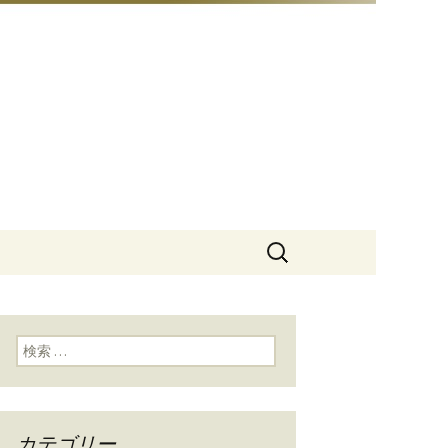
豆総本店」
検
索:
検索:
カテゴリー