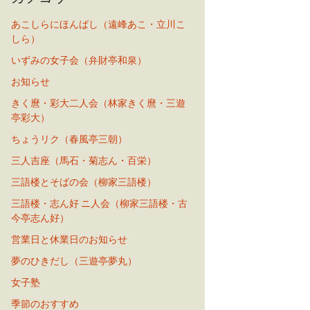
あこしらにほんばし（遠峰あこ・立川こ
しら）
いずみの女子会（弁財亭和泉）
お知らせ
きく麿・彩大二人会（林家きく麿・三遊
亭彩大）
ちょうリク（春風亭三朝）
三人吉座（馬石・菊志ん・百栄）
三語楼とそばの会（柳家三語楼）
三語楼・志ん好 ニ人会（柳家三語楼・古
今亭志ん好）
営業日と休業日のお知らせ
夢のひきだし（三遊亭夢丸）
女子塾
季節のおすすめ