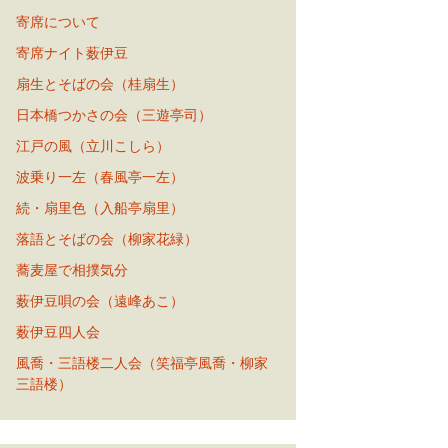
寄席について
寄席ナイト薮伊豆
扇生とそばの会（桂扇生）
日本橋つかさの会（三遊亭司）
江戸の風（立川こしら）
波乗り一左（春風亭一左）
続・扇里色（入船亭扇里）
落語とそばの会（柳家花緑）
蕎麦屋で相撲気分
薮伊豆唄の会（遠峰あこ）
薮伊豆四人会
風喬・三語楼二人会（笑福亭風喬・柳家
三語楼）