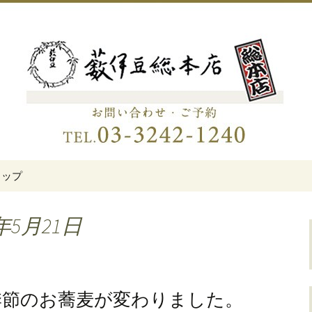
伊豆総本店」
老舗蕎麦屋「藪伊
トップ
年5月21日
季節のお蕎麦が変わりました。