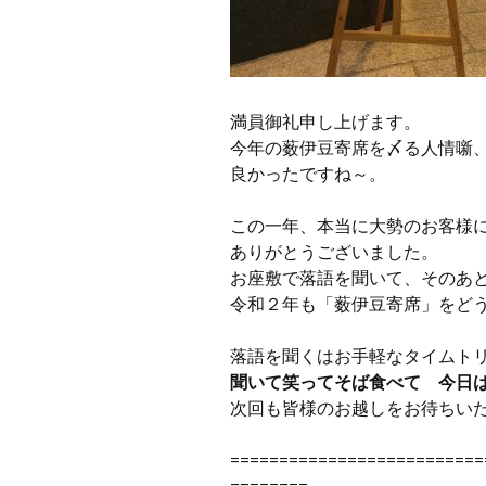
満員御礼申し上げます。
今年の薮伊豆寄席を〆る人情噺
良かったですね～。
この一年、本当に大勢のお客様
ありがとうございました。
お座敷で落語を聞いて、そのあ
令和２年も「薮伊豆寄席」をど
落語を聞くはお手軽なタイムト
聞いて笑ってそば食べて 今日
次回も皆様のお越しをお待ちい
==========================