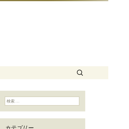
豆総本店」
検
索:
検索:
カテゴリー