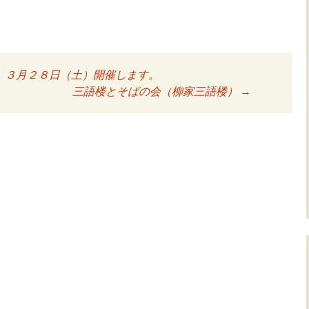
」３月２８日（土）開催します。
ョン
三語楼とそばの会（柳家三語楼）
→