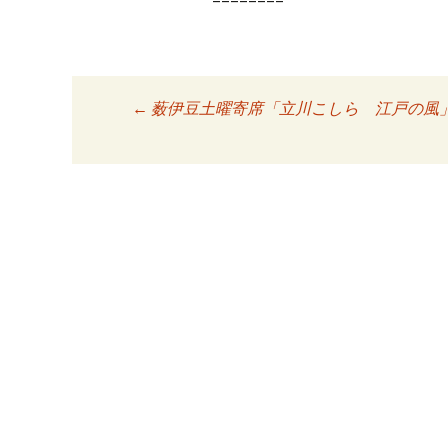
========
←
薮伊豆土曜寄席「立川こしら 江戸の風
投稿ナビゲーシ