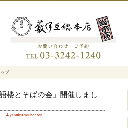
伊豆総本店」
老舗蕎麦屋「藪伊
トップ
三語楼とそばの会」開催しまし
yabuizu-souhonten