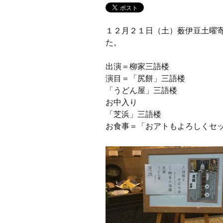
１２月２１日（土）薮伊豆土曜
た。
出演＝柳家三語楼
演目＝「尻餅」三語楼
「うどん屋」三語楼
お中入り
「芝浜」三語楼
お食事＝「おアトもよろしくセ