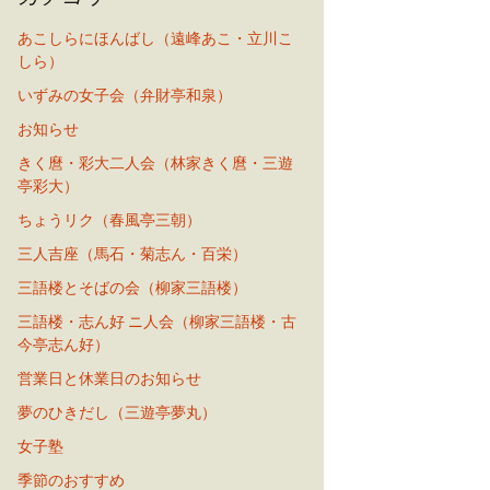
あこしらにほんばし（遠峰あこ・立川こ
しら）
いずみの女子会（弁財亭和泉）
お知らせ
きく麿・彩大二人会（林家きく麿・三遊
亭彩大）
ちょうリク（春風亭三朝）
三人吉座（馬石・菊志ん・百栄）
三語楼とそばの会（柳家三語楼）
三語楼・志ん好 ニ人会（柳家三語楼・古
今亭志ん好）
営業日と休業日のお知らせ
夢のひきだし（三遊亭夢丸）
女子塾
季節のおすすめ