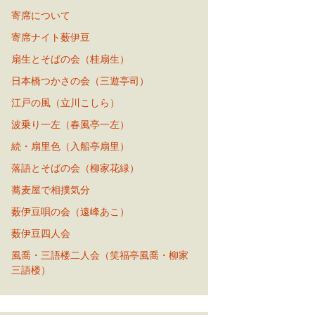
寄席について
寄席ナイト薮伊豆
扇生とそばの会（桂扇生）
日本橋つかさの会（三遊亭司）
江戸の風（立川こしら）
波乗り一左（春風亭一左）
続・扇里色（入船亭扇里）
落語とそばの会（柳家花緑）
蕎麦屋で相撲気分
薮伊豆唄の会（遠峰あこ）
薮伊豆四人会
風喬・三語楼二人会（笑福亭風喬・柳家
三語楼）