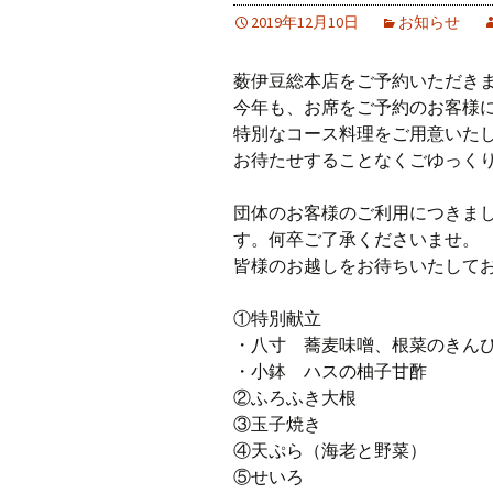
2019年12月10日
お知らせ
薮伊豆総本店をご予約いただき
今年も、お席をご予約のお客様
特別なコース料理をご用意いた
お待たせすることなくごゆっく
団体のお客様のご利用につきま
す。何卒ご了承くださいませ。
皆様のお越しをお待ちいたして
①特別献立
・八寸 蕎麦味噌、根菜のきん
・小鉢 ハスの柚子甘酢
②ふろふき大根
③玉子焼き
④天ぷら（海老と野菜）
⑤せいろ