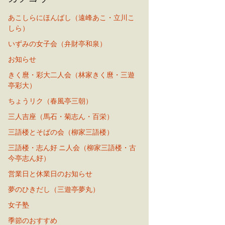
あこしらにほんばし（遠峰あこ・立川こ
しら）
いずみの女子会（弁財亭和泉）
お知らせ
きく麿・彩大二人会（林家きく麿・三遊
亭彩大）
ちょうリク（春風亭三朝）
三人吉座（馬石・菊志ん・百栄）
三語楼とそばの会（柳家三語楼）
三語楼・志ん好 ニ人会（柳家三語楼・古
今亭志ん好）
営業日と休業日のお知らせ
夢のひきだし（三遊亭夢丸）
女子塾
季節のおすすめ