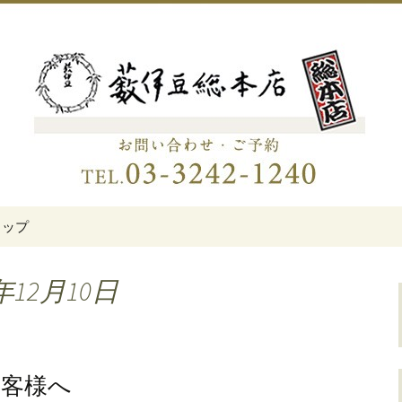
伊豆総本店」
老舗蕎麦屋「藪伊
トップ
年12月10日
お客様へ