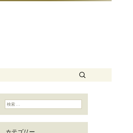
豆総本店」
検
索:
検索:
カテゴリー