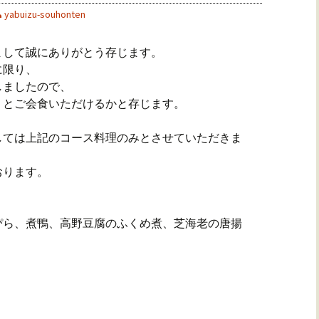
yabuizu-souhonten
まして誠にありがとう存じます。
に限り、
しましたので、
りとご会食いただけるかと存じます。
しては上記のコース料理のみとさせていただきま
おります。
ぴら、煮鴨、高野豆腐のふくめ煮、芝海老の唐揚