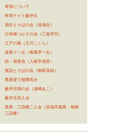
寄席について
寄席ナイト薮伊豆
扇生とそばの会（桂扇生）
日本橋つかさの会（三遊亭司）
江戸の風（立川こしら）
波乗り一左（春風亭一左）
続・扇里色（入船亭扇里）
落語とそばの会（柳家花緑）
蕎麦屋で相撲気分
薮伊豆唄の会（遠峰あこ）
薮伊豆四人会
風喬・三語楼二人会（笑福亭風喬・柳家
三語楼）