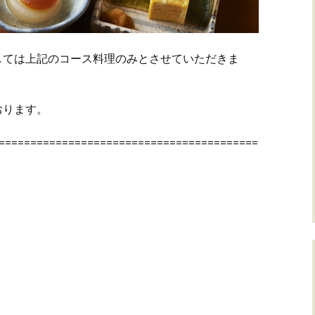
しては上記のコース料理のみとさせていただきま
おります。
=========================================