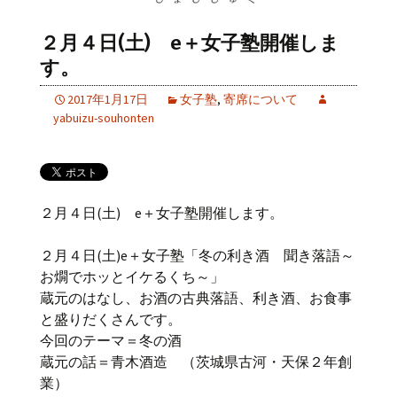
２月４日(土) e＋女子塾開催しま
す。
2017年1月17日
女子塾
,
寄席について
yabuizu-souhonten
２月４日(土) e＋女子塾開催します。
２月４日(土)e＋女子塾「冬の利き酒 聞き落語～
お燗でホッとイケるくち～」
蔵元のはなし、お酒の古典落語、利き酒、お食事
と盛りだくさんです。
今回のテーマ＝冬の酒
蔵元の話＝青木酒造 （茨城県古河・天保２年創
業）