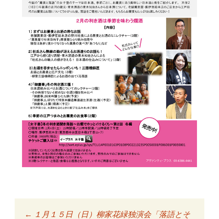
←
１月１５日（日）柳家花緑独演会「落語とそ