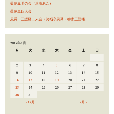
薮伊豆唄の会（遠峰あこ）
薮伊豆四人会
風喬・三語楼二人会（笑福亭風喬・柳家三語楼）
2017年1月
月
火
水
木
金
土
日
1
2
3
4
5
6
7
8
9
10
11
12
13
14
15
16
17
18
19
20
21
22
23
24
25
26
27
28
29
30
31
« 12月
2月 »