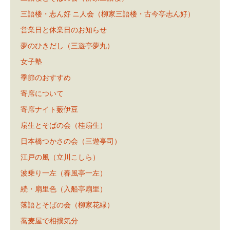
三語楼・志ん好 ニ人会（柳家三語楼・古今亭志ん好）
営業日と休業日のお知らせ
夢のひきだし（三遊亭夢丸）
女子塾
季節のおすすめ
寄席について
寄席ナイト薮伊豆
扇生とそばの会（桂扇生）
日本橋つかさの会（三遊亭司）
江戸の風（立川こしら）
波乗り一左（春風亭一左）
続・扇里色（入船亭扇里）
落語とそばの会（柳家花緑）
蕎麦屋で相撲気分