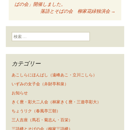
投稿ナビゲーショ
ばの会」開催しました。
落語とそばの会 柳家花緑独演会
→
ン
検索:
カテゴリー
あこしらにほんばし（遠峰あこ・立川こしら）
いずみの女子会（弁財亭和泉）
お知らせ
きく麿・彩大二人会（林家きく麿・三遊亭彩大）
ちょうリク（春風亭三朝）
三人吉座（馬石・菊志ん・百栄）
三語楼とそばの会（柳家三語楼）