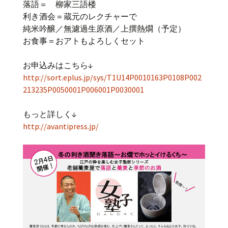
落語＝ 柳家三語楼
利き酒会＝蔵元のレクチャーで
純米吟醸／無濾過生原酒／上撰熱燗（予定）
お食事＝おアトもよろしくセット
お申込みはこちら↓
http://sort.eplus.jp/sys/T1U14P0010163P0108P002
213235P0050001P006001P0030001
もっと詳しく↓
http://avantipress.jp/