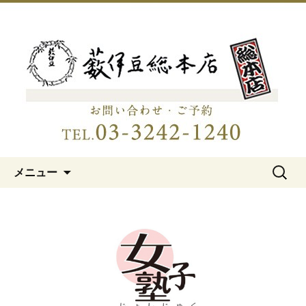
明治15年創業、日本橋「藪伊豆総本
店」
日本橋の老舗蕎麦屋「藪伊豆総
本店」
コンテンツへ移動
検
メニュー
索: