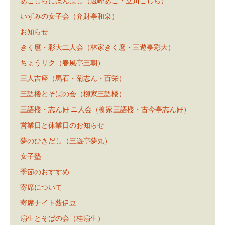
あこしらにほんばし（遠峰あこ・立川こしら）
いずみの女子会（弁財亭和泉）
お知らせ
きく麿・彩大二人会（林家きく麿・三遊亭彩大）
ちょうリク（春風亭三朝）
三人吉座（馬石・菊志ん・百栄）
三語楼とそばの会（柳家三語楼）
三語楼・志ん好 ニ人会（柳家三語楼・古今亭志ん好）
営業日と休業日のお知らせ
夢のひきだし（三遊亭夢丸）
女子塾
季節のおすすめ
寄席について
寄席ナイト薮伊豆
扇生とそばの会（桂扇生）