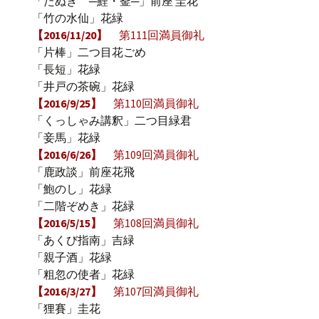
「たぬき ─鯉・釜─」前座 圭花
「竹の水仙」花緑
【2016/11/20】
第111回満員御礼
「片棒」二つ目花ごめ
「長短」花緑
「井戸の茶碗」花緑
【2016/9/25】
第110回満員御礼
「くっしゃみ講釈」二つ目緑君
「妾馬」花緑
【2016/6/26】
第109回満員御礼
「鹿政談」前座花飛
「鮑のし」花緑
「二階ぞめき」花緑
【2016/5/15】
第108回満員御礼
「あくび指南」吉緑
「親子酒」花緑
「粗忽の使者」花緑
【2016/3/27】
第107回満員御礼
「狸賽」圭花