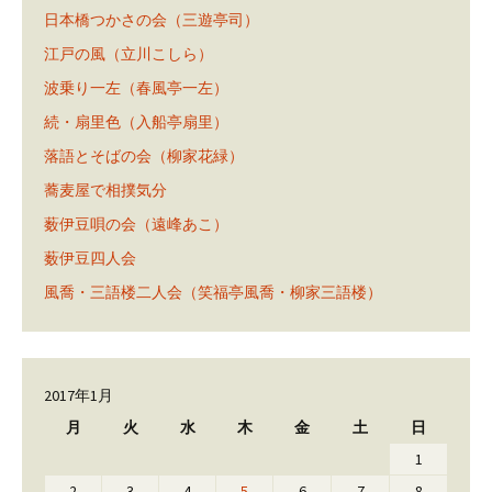
日本橋つかさの会（三遊亭司）
江戸の風（立川こしら）
波乗り一左（春風亭一左）
続・扇里色（入船亭扇里）
落語とそばの会（柳家花緑）
蕎麦屋で相撲気分
薮伊豆唄の会（遠峰あこ）
薮伊豆四人会
風喬・三語楼二人会（笑福亭風喬・柳家三語楼）
2017年1月
月
火
水
木
金
土
日
1
2
3
4
5
6
7
8