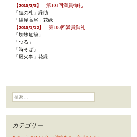
【2015/3/8】
第101回満員御礼
「狸の札」緑助
「紺屋高尾」花緑
【2015/1/12】
第100回満員御礼
「蜘蛛駕籠」
「つる」
「時そば」
「厩火事」花緑
検索:
カテゴリー