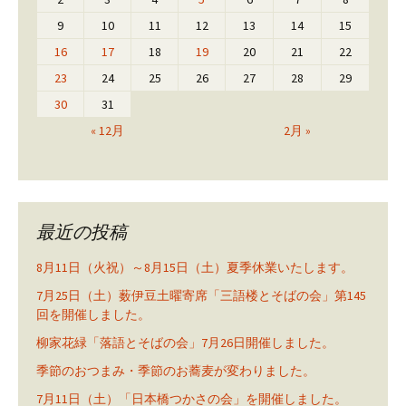
9
10
11
12
13
14
15
16
17
18
19
20
21
22
23
24
25
26
27
28
29
30
31
« 12月
2月 »
最近の投稿
8月11日（火祝）～8月15日（土）夏季休業いたします。
7月25日（土）薮伊豆土曜寄席「三語楼とそばの会」第145
回を開催しました。
柳家花緑「落語とそばの会」7月26日開催しました。
季節のおつまみ・季節のお蕎麦が変わりました。
7月11日（土）「日本橋つかさの会」を開催しました。