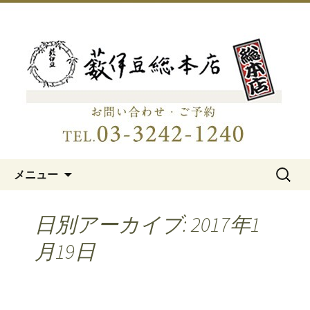
明治15年創業、日本橋「藪伊豆総本
店」
日本橋の老舗蕎麦屋「藪伊豆総
本店」
コンテンツへ移動
検
メニュー
索:
日別アーカイブ: 2017年1
月19日