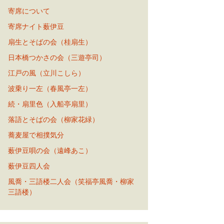
寄席について
寄席ナイト薮伊豆
扇生とそばの会（桂扇生）
日本橋つかさの会（三遊亭司）
江戸の風（立川こしら）
波乗り一左（春風亭一左）
続・扇里色（入船亭扇里）
落語とそばの会（柳家花緑）
蕎麦屋で相撲気分
薮伊豆唄の会（遠峰あこ）
薮伊豆四人会
風喬・三語楼二人会（笑福亭風喬・柳家
三語楼）