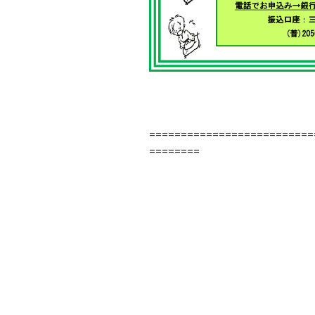
==========================
========