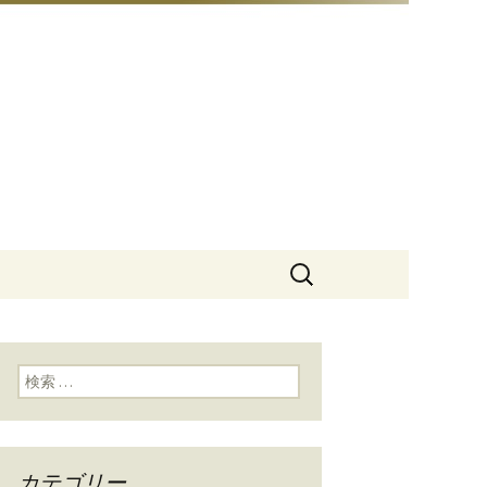
豆総本店」
検
索:
検索:
カテゴリー