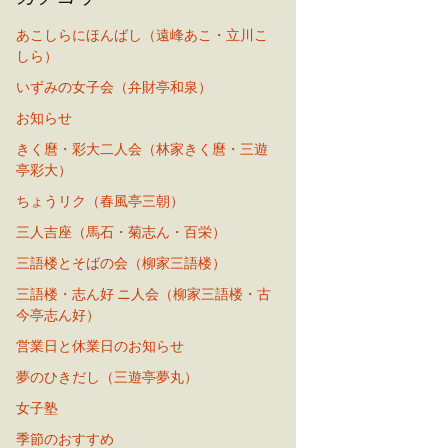
あこしらにほんばし（遠峰あこ・立川こ
しら）
いずみの女子会（弁財亭和泉）
お知らせ
きく麿・彩大二人会（林家きく麿・三遊
亭彩大）
ちょうリク（春風亭三朝）
三人吉座（馬石・菊志ん・百栄）
三語楼とそばの会（柳家三語楼）
三語楼・志ん好 ニ人会（柳家三語楼・古
今亭志ん好）
営業日と休業日のお知らせ
夢のひきだし（三遊亭夢丸）
女子塾
季節のおすすめ