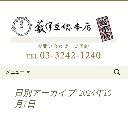
明治15年創業、日本橋「藪伊豆総本
店」
日本橋の老舗蕎麦屋「藪伊豆総
本店」
コンテンツへ移動
検
メニュー
索:
日別アーカイブ: 2024年10
月7日