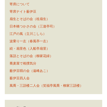
寄席について
寄席ナイト薮伊豆
扇生とそばの会（桂扇生）
日本橋つかさの会（三遊亭司）
江戸の風（立川こしら）
波乗り一左（春風亭一左）
続・扇里色（入船亭扇里）
落語とそばの会（柳家花緑）
蕎麦屋で相撲気分
薮伊豆唄の会（遠峰あこ）
薮伊豆四人会
風喬・三語楼二人会（笑福亭風喬・柳家三語楼）