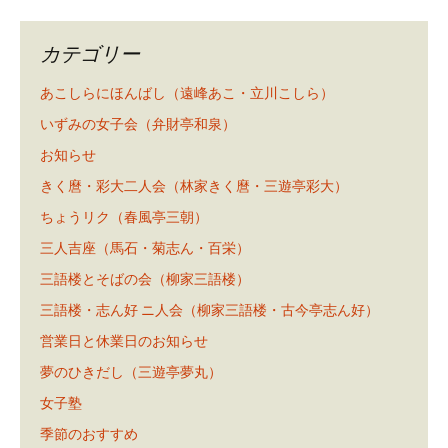
カテゴリー
あこしらにほんばし（遠峰あこ・立川こしら）
いずみの女子会（弁財亭和泉）
お知らせ
きく麿・彩大二人会（林家きく麿・三遊亭彩大）
ちょうリク（春風亭三朝）
三人吉座（馬石・菊志ん・百栄）
三語楼とそばの会（柳家三語楼）
三語楼・志ん好 ニ人会（柳家三語楼・古今亭志ん好）
営業日と休業日のお知らせ
夢のひきだし（三遊亭夢丸）
女子塾
季節のおすすめ