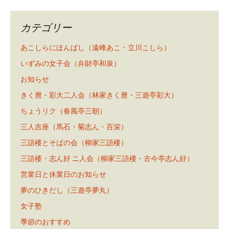
カテゴリー
あこしらにほんばし（遠峰あこ・立川こしら）
いずみの女子会（弁財亭和泉）
お知らせ
きく麿・彩大二人会（林家きく麿・三遊亭彩大）
ちょうリク（春風亭三朝）
三人吉座（馬石・菊志ん・百栄）
三語楼とそばの会（柳家三語楼）
三語楼・志ん好 ニ人会（柳家三語楼・古今亭志ん好）
営業日と休業日のお知らせ
夢のひきだし（三遊亭夢丸）
女子塾
季節のおすすめ