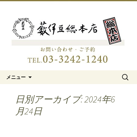
明治15年創業、日本橋「藪伊豆総本
店」
日本橋の老舗蕎麦屋「藪伊豆総
本店」
コンテンツへ移動
検
メニュー
索:
日別アーカイブ: 2024年6
月24日