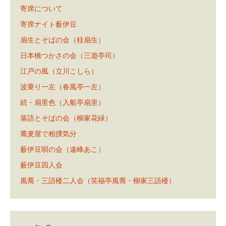
寄席について
寄席ナイト薮伊豆
扇生とそばの会（桂扇生）
日本橋つかさの会（三遊亭司）
江戸の風（立川こしら）
波乗り一左（春風亭一左）
続・扇里色（入船亭扇里）
落語とそばの会（柳家花緑）
蕎麦屋で相撲気分
薮伊豆唄の会（遠峰あこ）
薮伊豆四人会
風喬・三語楼二人会（笑福亭風喬・柳家三語楼）