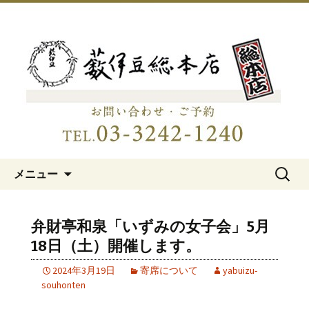
明治15年創業、日本橋「藪伊豆総本
店」
日本橋の老舗蕎麦屋「藪伊豆総
本店」
コンテンツへ移動
検
メニュー
索:
弁財亭和泉「いずみの女子会」5月
18日（土）開催します。
2024年3月19日
寄席について
yabuizu-
souhonten