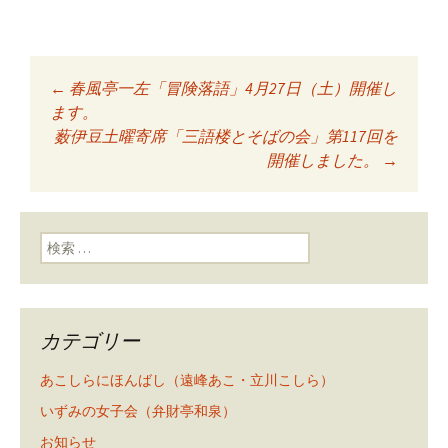
←
春風亭一左「冒険落語」4月27日（土）開催し
投稿ナビゲーショ
ます。
薮伊豆土曜寄席「三語楼とそばの会」第117回を
開催しました。
→
ン
検索:
カテゴリー
あこしらにほんばし（遠峰あこ・立川こしら）
いずみの女子会（弁財亭和泉）
お知らせ