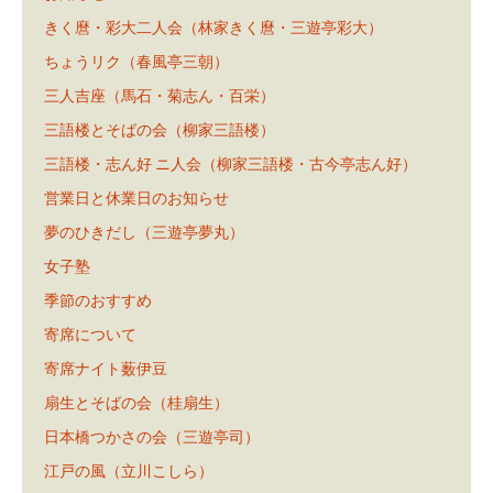
きく麿・彩大二人会（林家きく麿・三遊亭彩大）
ちょうリク（春風亭三朝）
三人吉座（馬石・菊志ん・百栄）
三語楼とそばの会（柳家三語楼）
三語楼・志ん好 ニ人会（柳家三語楼・古今亭志ん好）
営業日と休業日のお知らせ
夢のひきだし（三遊亭夢丸）
女子塾
季節のおすすめ
寄席について
寄席ナイト薮伊豆
扇生とそばの会（桂扇生）
日本橋つかさの会（三遊亭司）
江戸の風（立川こしら）