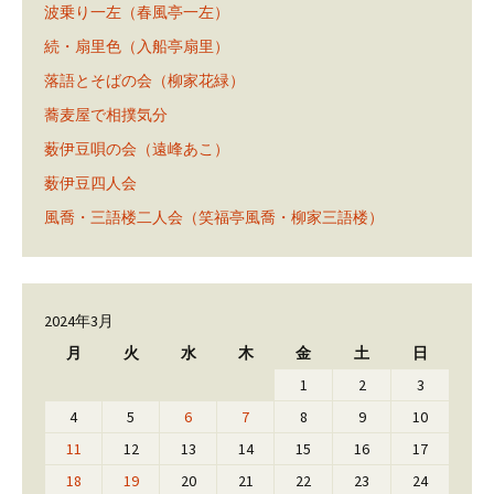
波乗り一左（春風亭一左）
続・扇里色（入船亭扇里）
落語とそばの会（柳家花緑）
蕎麦屋で相撲気分
薮伊豆唄の会（遠峰あこ）
薮伊豆四人会
風喬・三語楼二人会（笑福亭風喬・柳家三語楼）
2024年3月
月
火
水
木
金
土
日
1
2
3
4
5
6
7
8
9
10
11
12
13
14
15
16
17
18
19
20
21
22
23
24