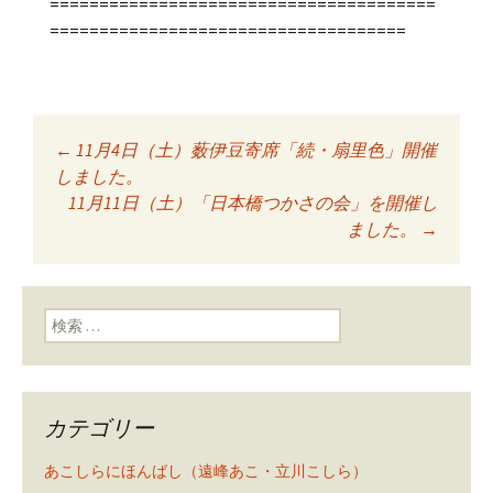
=======================================
====================================
←
11月4日（土）薮伊豆寄席「続・扇里色」開催
投稿ナビゲーショ
しました。
11月11日（土）「日本橋つかさの会」を開催し
ました。
→
ン
検索:
カテゴリー
あこしらにほんばし（遠峰あこ・立川こしら）