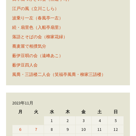
江戸の風（立川こしら）
波乗り一左（春風亭一左）
続・扇里色（入船亭扇里）
落語とそばの会（柳家花緑）
蕎麦屋で相撲気分
薮伊豆唄の会（遠峰あこ）
薮伊豆四人会
風喬・三語楼二人会（笑福亭風喬・柳家三語楼）
2023年11月
月
火
水
木
金
土
日
1
2
3
4
5
6
7
8
9
10
11
12