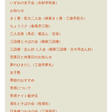
いずみの女子会（弁財亭和泉）
お知らせ
きく麿・彩大二人会（林家きく麿・三遊亭彩大）
ちょうリク（春風亭三朝）
三人吉座（馬石・菊志ん・百栄）
三語楼とそばの会（柳家三語楼）
三語楼・志ん好 ニ人会（柳家三語楼・古今亭志ん好）
営業日と休業日のお知らせ
夢のひきだし（三遊亭夢丸）
女子塾
季節のおすすめ
寄席について
寄席ナイト薮伊豆
扇生とそばの会（桂扇生）
日本橋つかさの会（三遊亭司）