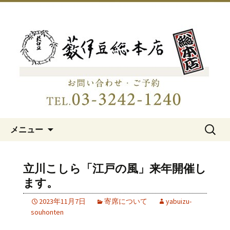
明治15年創業、日本橋「藪伊豆総本
店」
日本橋の老舗蕎麦屋「藪伊豆総
本店」
コンテンツへ移動
検
メニュー
索:
立川こしら「江戸の風」来年開催し
ます。
2023年11月7日
寄席について
yabuizu-
souhonten