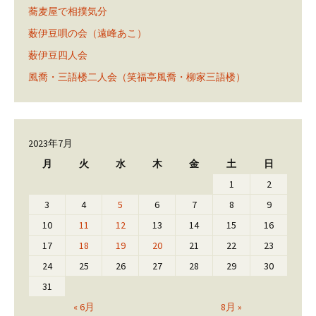
蕎麦屋で相撲気分
薮伊豆唄の会（遠峰あこ）
薮伊豆四人会
風喬・三語楼二人会（笑福亭風喬・柳家三語楼）
2023年7月
月
火
水
木
金
土
日
1
2
3
4
5
6
7
8
9
10
11
12
13
14
15
16
17
18
19
20
21
22
23
24
25
26
27
28
29
30
31
« 6月
8月 »