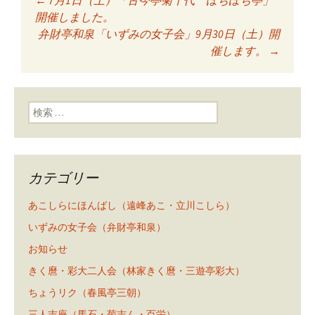
投稿ナビゲーショ
開催しました。
弁財亭和泉「いずみの女子会」9月30日（土）開
催します。
→
ン
検索:
カテゴリー
あこしらにほんばし（遠峰あこ・立川こしら）
いずみの女子会（弁財亭和泉）
お知らせ
きく麿・彩大二人会（林家きく麿・三遊亭彩大）
ちょうリク（春風亭三朝）
三人吉座（馬石・菊志ん・百栄）