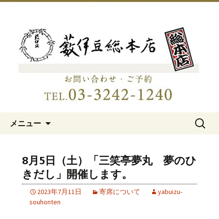
明治15年創業、日本橋「藪伊豆総本
店」
日本橋の老舗蕎麦屋「藪伊豆総
本店」
コンテンツへ移動
検
メニュー
索:
8月5日（土）「三笑亭夢丸 夢のひ
きだし」開催します。
2023年7月11日
寄席について
yabuizu-
souhonten