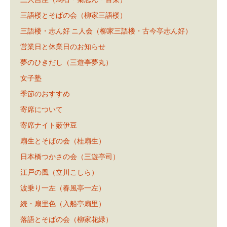
三語楼とそばの会（柳家三語楼）
三語楼・志ん好 ニ人会（柳家三語楼・古今亭志ん好）
営業日と休業日のお知らせ
夢のひきだし（三遊亭夢丸）
女子塾
季節のおすすめ
寄席について
寄席ナイト薮伊豆
扇生とそばの会（桂扇生）
日本橋つかさの会（三遊亭司）
江戸の風（立川こしら）
波乗り一左（春風亭一左）
続・扇里色（入船亭扇里）
落語とそばの会（柳家花緑）