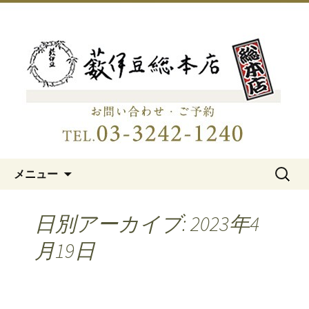
明治15年創業、日本橋「藪伊豆総本
店」
日本橋の老舗蕎麦屋「藪伊豆総
本店」
コンテンツへ移動
検
メニュー
索:
日別アーカイブ: 2023年4
月19日