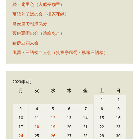
続・扇里色（入船亭扇里）
落語とそばの会（柳家花緑）
蕎麦屋で相撲気分
薮伊豆唄の会（遠峰あこ）
薮伊豆四人会
風喬・三語楼二人会（笑福亭風喬・柳家三語楼）
2023年4月
月
火
水
木
金
土
日
1
2
3
4
5
6
7
8
9
10
11
12
13
14
15
16
17
18
19
20
21
22
23
24
25
26
27
28
29
30