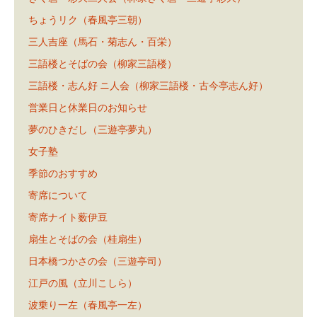
ちょうリク（春風亭三朝）
三人吉座（馬石・菊志ん・百栄）
三語楼とそばの会（柳家三語楼）
三語楼・志ん好 ニ人会（柳家三語楼・古今亭志ん好）
営業日と休業日のお知らせ
夢のひきだし（三遊亭夢丸）
女子塾
季節のおすすめ
寄席について
寄席ナイト薮伊豆
扇生とそばの会（桂扇生）
日本橋つかさの会（三遊亭司）
江戸の風（立川こしら）
波乗り一左（春風亭一左）