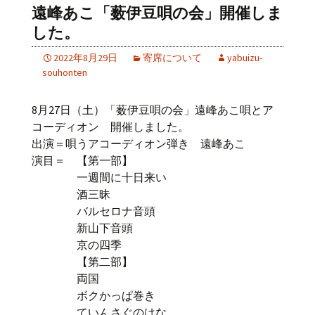
遠峰あこ「薮伊豆唄の会」開催しま
した。
2022年8月29日
寄席について
yabuizu-
souhonten
8月27日（土）「薮伊豆唄の会」遠峰あこ唄とア
コーディオン 開催しました。
出演＝唄うアコーディオン弾き 遠峰あこ
演目＝ 【第一部】
一週間に十日来い
酒三昧
バルセロナ音頭
新山下音頭
京の四季
【第二部】
両国
ボクかっぱ巻き
ていんさぐのはな