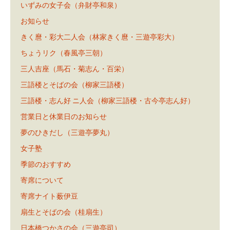
いずみの女子会（弁財亭和泉）
お知らせ
きく麿・彩大二人会（林家きく麿・三遊亭彩大）
ちょうリク（春風亭三朝）
三人吉座（馬石・菊志ん・百栄）
三語楼とそばの会（柳家三語楼）
三語楼・志ん好 ニ人会（柳家三語楼・古今亭志ん好）
営業日と休業日のお知らせ
夢のひきだし（三遊亭夢丸）
女子塾
季節のおすすめ
寄席について
寄席ナイト薮伊豆
扇生とそばの会（桂扇生）
日本橋つかさの会（三遊亭司）