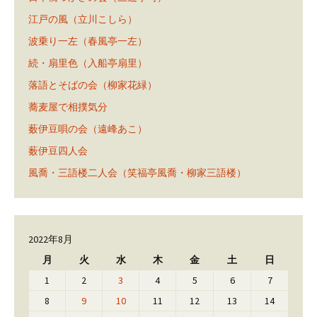
江戸の風（立川こしら）
波乗り一左（春風亭一左）
続・扇里色（入船亭扇里）
落語とそばの会（柳家花緑）
蕎麦屋で相撲気分
薮伊豆唄の会（遠峰あこ）
薮伊豆四人会
風喬・三語楼二人会（笑福亭風喬・柳家三語楼）
2022年8月
月
火
水
木
金
土
日
1
2
3
4
5
6
7
8
9
10
11
12
13
14