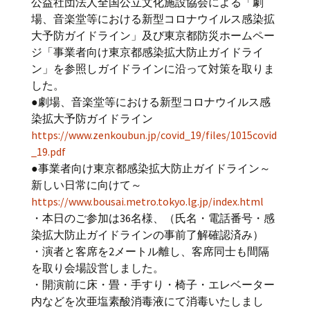
公益社団法人全国公立文化施設協会による「劇
場、音楽堂等における新型コロナウイルス感染拡
大予防ガイドライン」及び東京都防災ホームペー
ジ「事業者向け東京都感染拡大防止ガイドライ
ン」を参照しガイドラインに沿って対策を取りま
した。
●劇場、音楽堂等における新型コロナウイルス感
染拡大予防ガイドライン
https://www.zenkoubun.jp/covid_19/files/1015covid
_19.pdf
●事業者向け東京都感染拡大防止ガイドライン～
新しい日常に向けて～
https://www.bousai.metro.tokyo.lg.jp/index.html
・本日のご参加は36名様、（氏名・電話番号・感
染拡大防止ガイドラインの事前了解確認済み）
・演者と客席を2メートル離し、客席同士も間隔
を取り会場設営しました。
・開演前に床・畳・手すり・椅子・エレベーター
内などを次亜塩素酸消毒液にて消毒いたしまし