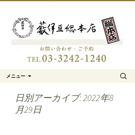
明治15年創業、日本橋「藪伊豆総本
店」
日本橋の老舗蕎麦屋「藪伊豆総
本店」
コンテンツへ移動
検
メニュー
索:
日別アーカイブ: 2022年8
月29日