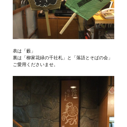
表は「藪」
裏は「柳家花緑の千社札」と「落語とそばの会」
ご愛用くださいませ。