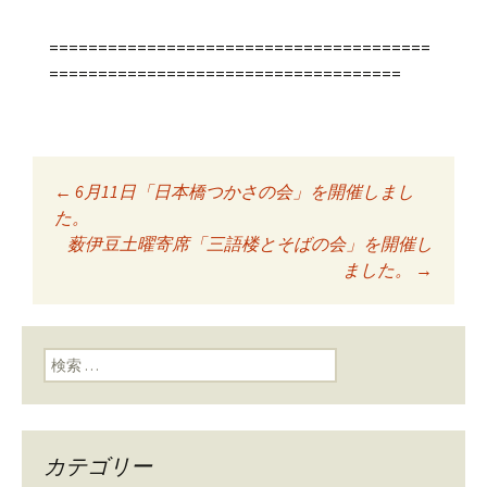
=======================================
====================================
←
6月11日「日本橋つかさの会」を開催しまし
投稿ナビゲーショ
た。
薮伊豆土曜寄席「三語楼とそばの会」を開催し
ました。
→
ン
検索:
カテゴリー