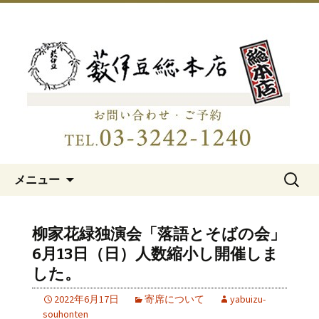
明治15年創業、日本橋「藪伊豆総本
店」
日本橋の老舗蕎麦屋「藪伊豆総
本店」
コンテンツへ移動
検
メニュー
索:
柳家花緑独演会「落語とそばの会」
6月13日（日）人数縮小し開催しま
した。
2022年6月17日
寄席について
yabuizu-
souhonten