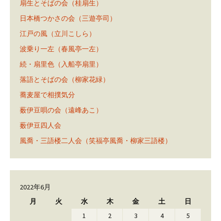
扇生とそばの会（桂扇生）
日本橋つかさの会（三遊亭司）
江戸の風（立川こしら）
波乗り一左（春風亭一左）
続・扇里色（入船亭扇里）
落語とそばの会（柳家花緑）
蕎麦屋で相撲気分
薮伊豆唄の会（遠峰あこ）
薮伊豆四人会
風喬・三語楼二人会（笑福亭風喬・柳家三語楼）
2022年6月
月
火
水
木
金
土
日
1
2
3
4
5