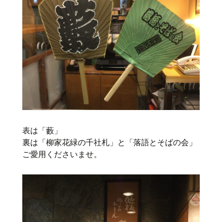
表は「藪」
裏は「柳家花緑の千社札」と「落語とそばの会」
ご愛用くださいませ。