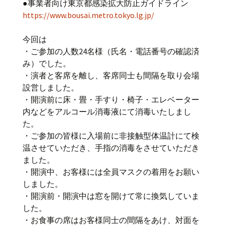
●事業者向け東京都感染拡大防止ガイドライン
https://www.bousai.metro.tokyo.lg.jp/
今回は
・ご参加の人数24名様（氏名・電話番号の確認済
み）でした。
・演者と客席を離し、客席同士も間隔を取り会場
設営しました。
・開演前に床・畳・手すり・椅子・エレベーター
内などをアルコール消毒液にて消毒いたしまし
た。
・ご参加の皆様に入場前に非接触型体温計にて検
温させていただき、手指の消毒をさせていただき
ました。
・開演中、お客様には全員マスクの着用をお願い
しました。
・開演前・開演中は窓を開けて常に換気していま
した。
・お食事の席はお客様同士の間隔をあけ、対面を