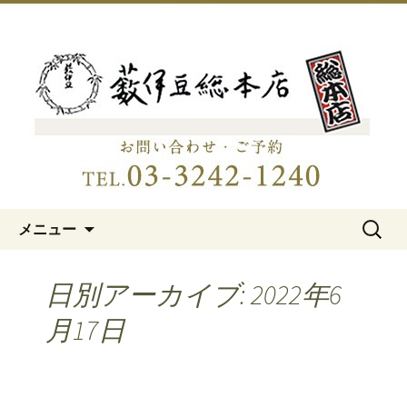
明治15年創業、日本橋「藪伊豆総本
店」
日本橋の老舗蕎麦屋「藪伊豆総
本店」
コンテンツへ移動
検
メニュー
索:
日別アーカイブ: 2022年6
月17日