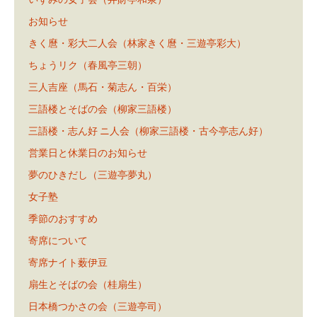
お知らせ
きく麿・彩大二人会（林家きく麿・三遊亭彩大）
ちょうリク（春風亭三朝）
三人吉座（馬石・菊志ん・百栄）
三語楼とそばの会（柳家三語楼）
三語楼・志ん好 ニ人会（柳家三語楼・古今亭志ん好）
営業日と休業日のお知らせ
夢のひきだし（三遊亭夢丸）
女子塾
季節のおすすめ
寄席について
寄席ナイト薮伊豆
扇生とそばの会（桂扇生）
日本橋つかさの会（三遊亭司）