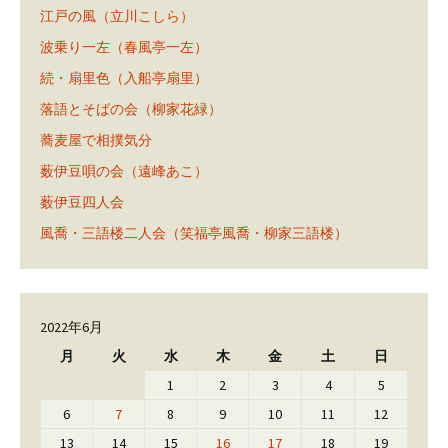
江戸の風（立川こしら）
波乗り一左（春風亭一左）
続・扇里色（入船亭扇里）
落語とそばの会（柳家花緑）
蕎麦屋で相撲気分
薮伊豆唄の会（遠峰あこ）
薮伊豆四人会
風喬・三語楼二人会（笑福亭風喬・柳家三語楼）
2022年6月
月
火
水
木
金
土
日
1
2
3
4
5
6
7
8
9
10
11
12
13
14
15
16
17
18
19