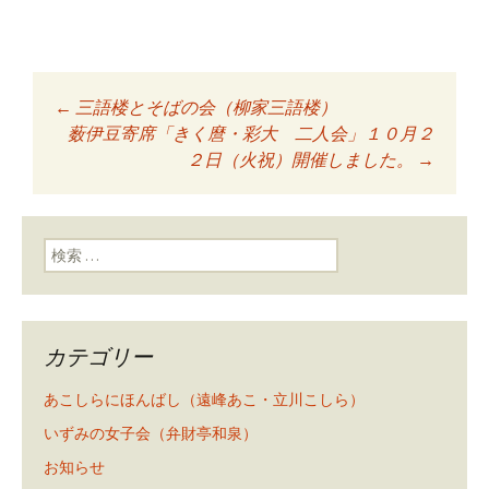
←
三語楼とそばの会（柳家三語楼）
投稿ナビゲーショ
薮伊豆寄席「きく麿・彩大 二人会」１０月２
２日（火祝）開催しました。
→
ン
検索:
カテゴリー
あこしらにほんばし（遠峰あこ・立川こしら）
いずみの女子会（弁財亭和泉）
お知らせ