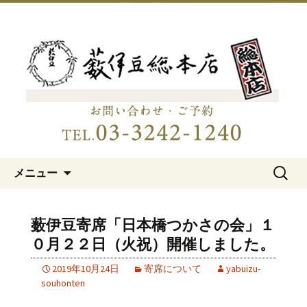
明治15年創業、日本橋「藪伊豆総本
店」
日本橋の老舗蕎麦屋「藪伊豆総
本店」
コンテンツへ移動
検
メニュー
索:
薮伊豆寄席「日本橋つかさの会」１
０月２２日（火祝）開催しました。
2019年10月24日
寄席について
yabuizu-
souhonten