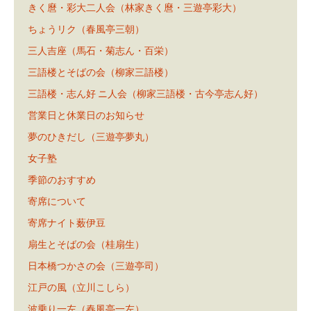
きく麿・彩大二人会（林家きく麿・三遊亭彩大）
ちょうリク（春風亭三朝）
三人吉座（馬石・菊志ん・百栄）
三語楼とそばの会（柳家三語楼）
三語楼・志ん好 ニ人会（柳家三語楼・古今亭志ん好）
営業日と休業日のお知らせ
夢のひきだし（三遊亭夢丸）
女子塾
季節のおすすめ
寄席について
寄席ナイト薮伊豆
扇生とそばの会（桂扇生）
日本橋つかさの会（三遊亭司）
江戸の風（立川こしら）
波乗り一左（春風亭一左）