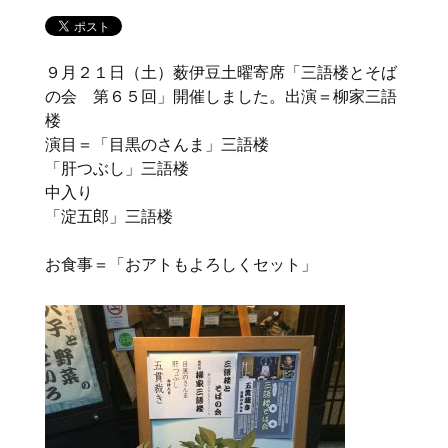
９月２１日（土）薮伊豆土曜寄席「三語楼とそば
の会 第６５回」開催しました。出演＝柳家三語
楼
演目＝「目黒のさんま」三語楼
「肝つぶし」三語楼
中入り
「淀五郎」三語楼
お食事＝「おアトもよろしくセット」