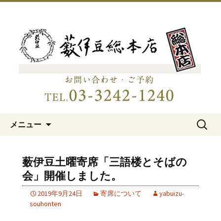
明治15年創業、日本橋「藪伊豆総本
店」
日本橋の老舗蕎麦屋「藪伊豆総
本店」
コンテンツへ移動
検
メニュー
索:
薮伊豆土曜寄席「三語楼とそばの
会」開催しました。
2019年9月24日
寄席について
yabuizu-
souhonten