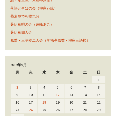
続・扇里色（入船亭扇里）
落語とそばの会（柳家花緑）
蕎麦屋で相撲気分
薮伊豆唄の会（遠峰あこ）
薮伊豆四人会
風喬・三語楼二人会（笑福亭風喬・柳家三語楼）
2019年9月
月
火
水
木
金
土
日
1
2
3
4
5
6
7
8
9
10
11
12
13
14
15
16
17
18
19
20
21
22
23
24
25
26
27
28
29