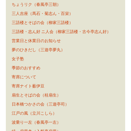
ちょうリク（春風亭三朝）
三人吉座（馬石・菊志ん・百栄）
三語楼とそばの会（柳家三語楼）
三語楼・志ん好 ニ人会（柳家三語楼・古今亭志ん好）
営業日と休業日のお知らせ
夢のひきだし（三遊亭夢丸）
女子塾
季節のおすすめ
寄席について
寄席ナイト薮伊豆
扇生とそばの会（桂扇生）
日本橋つかさの会（三遊亭司）
江戸の風（立川こしら）
波乗り一左（春風亭一左）