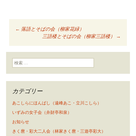
←
落語とそばの会（柳家花緑）
投稿ナビゲーショ
三語楼とそばの会（柳家三語楼）
→
ン
検索:
カテゴリー
あこしらにほんばし（遠峰あこ・立川こしら）
いずみの女子会（弁財亭和泉）
お知らせ
きく麿・彩大二人会（林家きく麿・三遊亭彩大）