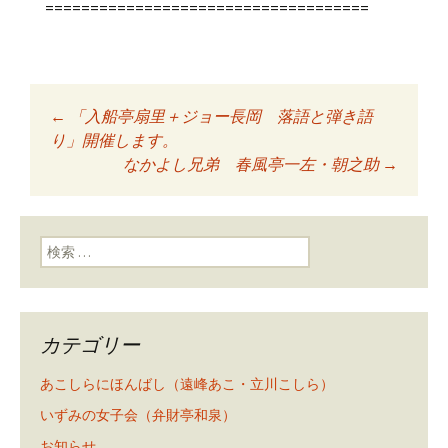
====================================
←
「入船亭扇里＋ジョー長岡 落語と弾き語
投稿ナビゲーショ
り」開催します。
なかよし兄弟 春風亭一左・朝之助
→
ン
検索:
カテゴリー
あこしらにほんばし（遠峰あこ・立川こしら）
いずみの女子会（弁財亭和泉）
お知らせ