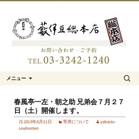
明治15年創業、日本橋「藪伊豆総本
店」
日本橋の老舗蕎麦屋「藪伊豆総
本店」
コンテンツへ移動
検
メニュー
索:
春風亭一左・朝之助 兄弟会７月２７
日（土）開催します。
2019年6月11日
寄席について
yabuizu-
souhonten