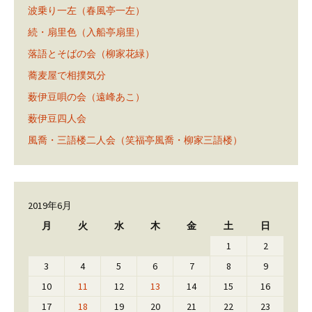
波乗り一左（春風亭一左）
続・扇里色（入船亭扇里）
落語とそばの会（柳家花緑）
蕎麦屋で相撲気分
薮伊豆唄の会（遠峰あこ）
薮伊豆四人会
風喬・三語楼二人会（笑福亭風喬・柳家三語楼）
2019年6月
月
火
水
木
金
土
日
1
2
3
4
5
6
7
8
9
10
11
12
13
14
15
16
17
18
19
20
21
22
23