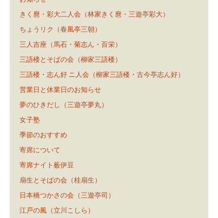
きく麿・彩大二人会（林家きく麿・三遊亭彩大）
ちょうリク（春風亭三朝）
三人吉座（馬石・菊志ん・百栄）
三語楼とそばの会（柳家三語楼）
三語楼・志ん好 ニ人会（柳家三語楼・古今亭志ん好）
営業日と休業日のお知らせ
夢のひきだし（三遊亭夢丸）
女子塾
季節のおすすめ
寄席について
寄席ナイト薮伊豆
扇生とそばの会（桂扇生）
日本橋つかさの会（三遊亭司）
江戸の風（立川こしら）