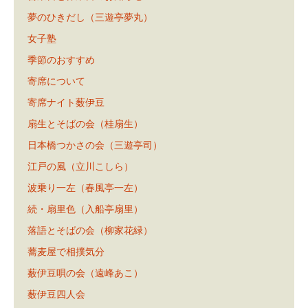
夢のひきだし（三遊亭夢丸）
女子塾
季節のおすすめ
寄席について
寄席ナイト薮伊豆
扇生とそばの会（桂扇生）
日本橋つかさの会（三遊亭司）
江戸の風（立川こしら）
波乗り一左（春風亭一左）
続・扇里色（入船亭扇里）
落語とそばの会（柳家花緑）
蕎麦屋で相撲気分
薮伊豆唄の会（遠峰あこ）
薮伊豆四人会