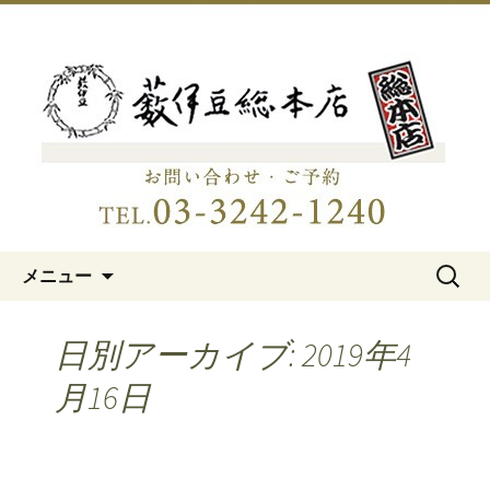
明治15年創業、日本橋「藪伊豆総本
店」
日本橋の老舗蕎麦屋「藪伊豆総
本店」
コンテンツへ移動
検
メニュー
索:
日別アーカイブ: 2019年4
月16日