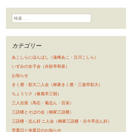
検索:
カテゴリー
あこしらにほんばし（遠峰あこ・立川こしら）
いずみの女子会（弁財亭和泉）
お知らせ
きく麿・彩大二人会（林家きく麿・三遊亭彩大）
ちょうリク（春風亭三朝）
三人吉座（馬石・菊志ん・百栄）
三語楼とそばの会（柳家三語楼）
三語楼・志ん好 ニ人会（柳家三語楼・古今亭志ん好）
営業日と休業日のお知らせ