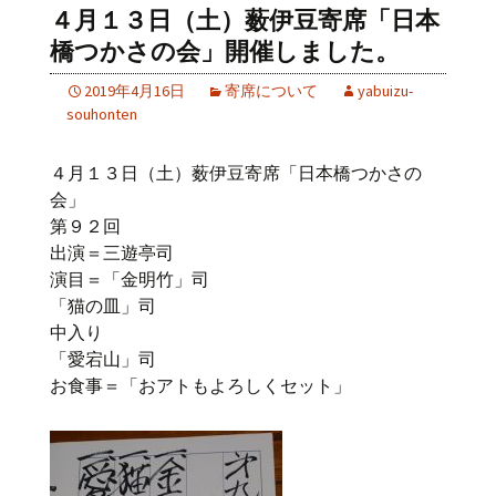
４月１３日（土）薮伊豆寄席「日本
橋つかさの会」開催しました。
2019年4月16日
寄席について
yabuizu-
souhonten
４月１３日（土）薮伊豆寄席「日本橋つかさの
会」
第９２回
出演＝三遊亭司
演目＝「金明竹」司
「猫の皿」司
中入り
「愛宕山」司
お食事＝「おアトもよろしくセット」