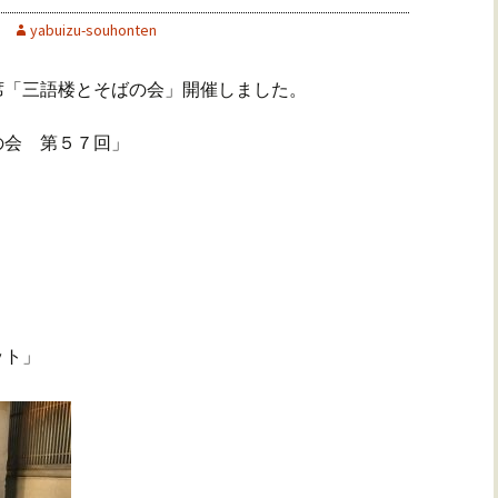
yabuizu-souhonten
席「三語楼とそばの会」開催しました。
の会 第５７回」
ット」