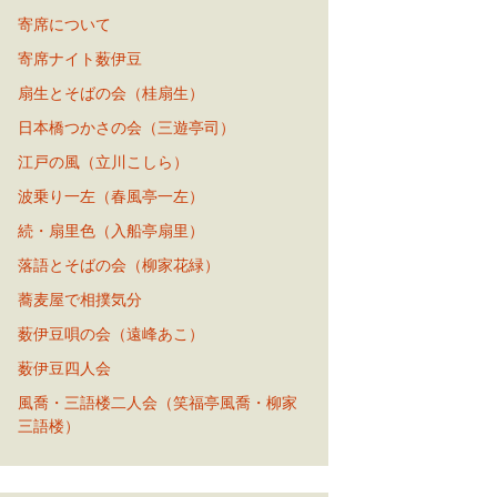
寄席について
寄席ナイト薮伊豆
扇生とそばの会（桂扇生）
日本橋つかさの会（三遊亭司）
江戸の風（立川こしら）
波乗り一左（春風亭一左）
続・扇里色（入船亭扇里）
落語とそばの会（柳家花緑）
蕎麦屋で相撲気分
薮伊豆唄の会（遠峰あこ）
薮伊豆四人会
風喬・三語楼二人会（笑福亭風喬・柳家
三語楼）