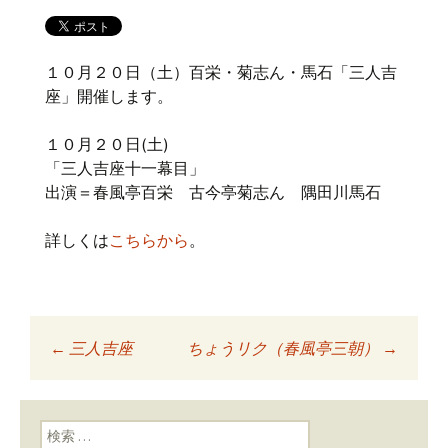
１０月２０日（土）百栄・菊志ん・馬石「三人吉
座」開催します。
１０月２０日(土)
「三人吉座十一幕目」
出演＝春風亭百栄 古今亭菊志ん 隅田川馬石
詳しくは
こちらから
。
←
三人吉座
ちょうリク（春風亭三朝）
→
投稿ナビゲーショ
ン
検索: