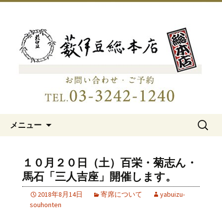
明治15年創業、日本橋「藪伊豆総本
店」
日本橋の老舗蕎麦屋「藪伊豆総
本店」
コンテンツへ移動
検
メニュー
索:
１０月２０日（土）百栄・菊志ん・
馬石「三人吉座」開催します。
2018年8月14日
寄席について
yabuizu-
souhonten