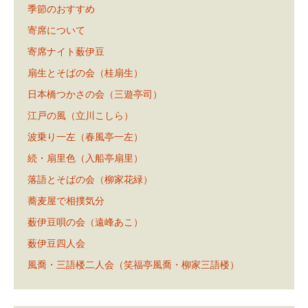
季節のおすすめ
寄席について
寄席ナイト薮伊豆
扇生とそばの会（桂扇生）
日本橋つかさの会（三遊亭司）
江戸の風（立川こしら）
波乗り一左（春風亭一左）
続・扇里色（入船亭扇里）
落語とそばの会（柳家花緑）
蕎麦屋で相撲気分
薮伊豆唄の会（遠峰あこ）
薮伊豆四人会
風喬・三語楼二人会（笑福亭風喬・柳家三語楼）