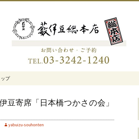
伊豆総本店」
老舗蕎麦屋「藪伊
トップ
伊豆寄席「日本橋つかさの会」
yabuizu-souhonten