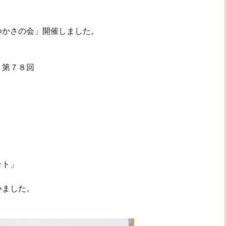
つかさの会」開催しました。
」第７８回
ット」
いました。