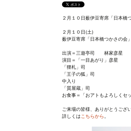
２月１０日薮伊豆寄席「日本橋
２月１０日(土)
薮伊豆寄席「日本橋つかさの会
出演＝三遊亭司 林家彦星
演目＝「一目あがり」彦星
「狸札」司
「王子の狐」司
中入り
「質屋蔵」司
お食事＝「おアトもよろしくセ
ご来場の皆様、ありがとうござ
詳しくは
こちらから
。