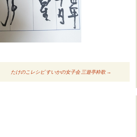
。
たけのこレシピ すいかの女子会 三遊亭粋歌
→
ョン