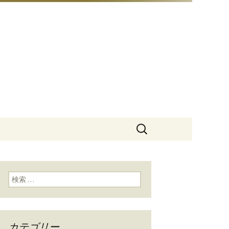
豆総本店」
検
索:
検索:
カテゴリー