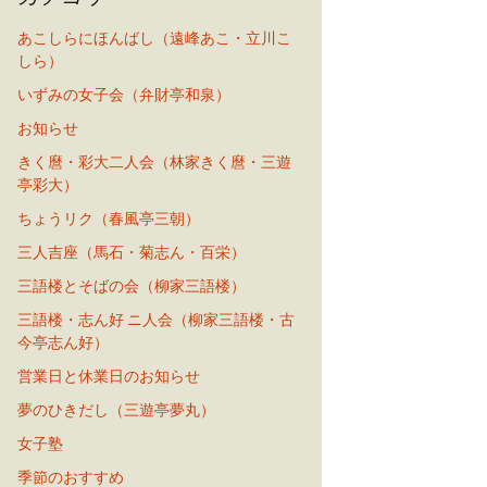
あこしらにほんばし（遠峰あこ・立川こ
しら）
いずみの女子会（弁財亭和泉）
お知らせ
きく麿・彩大二人会（林家きく麿・三遊
亭彩大）
ちょうリク（春風亭三朝）
三人吉座（馬石・菊志ん・百栄）
三語楼とそばの会（柳家三語楼）
三語楼・志ん好 ニ人会（柳家三語楼・古
今亭志ん好）
営業日と休業日のお知らせ
夢のひきだし（三遊亭夢丸）
女子塾
季節のおすすめ