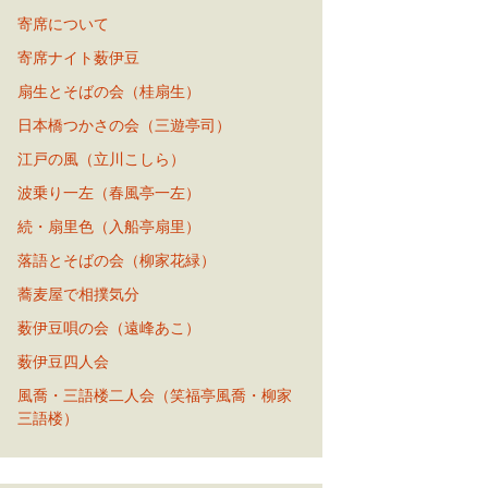
寄席について
寄席ナイト薮伊豆
扇生とそばの会（桂扇生）
日本橋つかさの会（三遊亭司）
江戸の風（立川こしら）
波乗り一左（春風亭一左）
続・扇里色（入船亭扇里）
落語とそばの会（柳家花緑）
蕎麦屋で相撲気分
薮伊豆唄の会（遠峰あこ）
薮伊豆四人会
風喬・三語楼二人会（笑福亭風喬・柳家
三語楼）