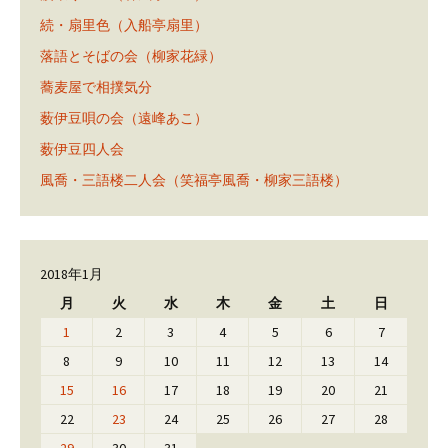
続・扇里色（入船亭扇里）
落語とそばの会（柳家花緑）
蕎麦屋で相撲気分
薮伊豆唄の会（遠峰あこ）
薮伊豆四人会
風喬・三語楼二人会（笑福亭風喬・柳家三語楼）
2018年1月
月
火
水
木
金
土
日
1
2
3
4
5
6
7
8
9
10
11
12
13
14
15
16
17
18
19
20
21
22
23
24
25
26
27
28
29
30
31