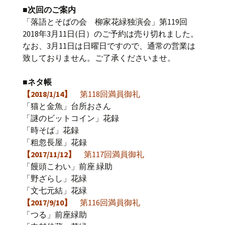
■次回のご案内
「落語とそばの会 柳家花緑独演会」第119回
2018年3月11日(日）のご予約は売り切れました。
なお、3月11日は日曜日ですので、通常の営業は
致しておりません。ご了承くださいませ。
■ネタ帳
【2018/1/14】
第118回満員御礼
「猫と金魚」台所おさん
「謎のビットコイン」花録
「時そば」花録
「粗忽長屋」花録
【2017/11/12】
第117回満員御礼
「饅頭こわい」前座 緑助
「野ざらし」花緑
「文七元結」花緑
【2017/9/10】
第116回満員御礼
「つる」前座緑助