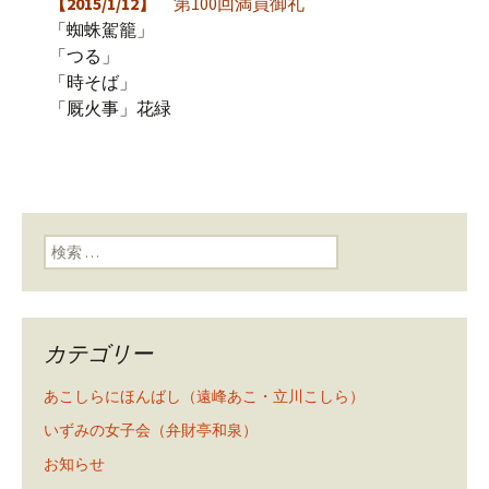
【2015/1/12】
第100回満員御礼
「蜘蛛駕籠」
「つる」
「時そば」
「厩火事」花緑
検索:
カテゴリー
あこしらにほんばし（遠峰あこ・立川こしら）
いずみの女子会（弁財亭和泉）
お知らせ