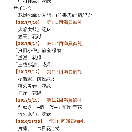
「中村仲蔵」花緑
サイン会
「花緑の幸せ入門」(竹書房)出版記念
【2017/7/16】
第115回満員御礼
「火焔太鼓」花緑
「笠碁」花緑
【2017/5/14】
第114回満員御礼
「真田小僧」前座 緑助
「道灌」花緑
「三枚起請」花緑
【2017/3/12】
第113回満員御礼
「猿後家」前座緑太
「猫の災難」花緑
「刀屋」花緑
【2017/1/15】
第112回満員御礼
「たぬき ─鯉・釜─」前座 圭花
「竹の水仙」花緑
【2016/11/20】
第111回満員御礼
「片棒」二つ目花ごめ