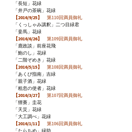
「長短」花緑
「井戸の茶碗」花緑
【2016/9/25】
第110回満員御礼
「くっしゃみ講釈」二つ目緑君
「妾馬」花緑
【2016/6/26】
第109回満員御礼
「鹿政談」前座花飛
「鮑のし」花緑
「二階ぞめき」花緑
【2016/5/15】
第108回満員御礼
「あくび指南」吉緑
「親子酒」花緑
「粗忽の使者」花緑
【2016/3/27】
第107回満員御礼
「狸賽」圭花
「天災」花緑
「大工調べ」花緑
【2016/1/11】
第106回満員御礼
「たらちめ」緑助