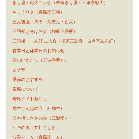
きく麿・彩大二人会（林家きく麿・三遊亭彩大）
ちょうリク（春風亭三朝）
三人吉座（馬石・菊志ん・百栄）
三語楼とそばの会（柳家三語楼）
三語楼・志ん好 ニ人会（柳家三語楼・古今亭志ん好）
営業日と休業日のお知らせ
夢のひきだし（三遊亭夢丸）
女子塾
季節のおすすめ
寄席について
寄席ナイト薮伊豆
扇生とそばの会（桂扇生）
日本橋つかさの会（三遊亭司）
江戸の風（立川こしら）
波乗り一左（春風亭一左）