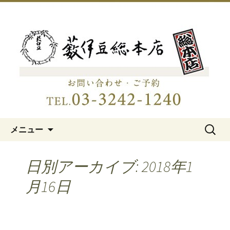
明治15年創業、日本橋「藪伊豆総本
店」
日本橋の老舗蕎麦屋「藪伊豆総
本店」
コンテンツへ移動
検
メニュー
索:
日別アーカイブ: 2018年1
月16日