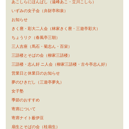
あこしらにほんばし（遠峰あこ・立川こしら）
いずみの女子会（弁財亭和泉）
お知らせ
きく麿・彩大二人会（林家きく麿・三遊亭彩大）
ちょうリク（春風亭三朝）
三人吉座（馬石・菊志ん・百栄）
三語楼とそばの会（柳家三語楼）
三語楼・志ん好 ニ人会（柳家三語楼・古今亭志ん好）
営業日と休業日のお知らせ
夢のひきだし（三遊亭夢丸）
女子塾
季節のおすすめ
寄席について
寄席ナイト薮伊豆
扇生とそばの会（桂扇生）