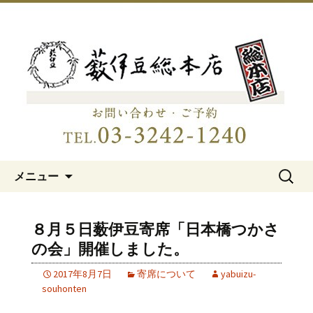
明治15年創業、日本橋「藪伊豆総本
店」
日本橋の老舗蕎麦屋「藪伊豆総
本店」
コンテンツへ移動
検
メニュー
索:
８月５日薮伊豆寄席「日本橋つかさ
の会」開催しました。
2017年8月7日
寄席について
yabuizu-
souhonten