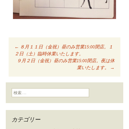
←
８月１１日（金祝）昼のみ営業15:00閉店。１
投稿ナビゲーショ
２日（土）臨時休業いたします。
９月２日（金祝）昼のみ営業15:00閉店。夜は休
業いたします。
→
ン
検索:
カテゴリー