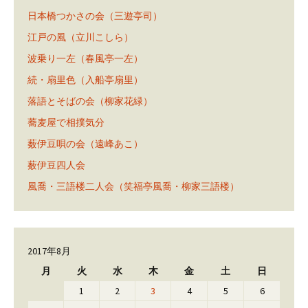
日本橋つかさの会（三遊亭司）
江戸の風（立川こしら）
波乗り一左（春風亭一左）
続・扇里色（入船亭扇里）
落語とそばの会（柳家花緑）
蕎麦屋で相撲気分
薮伊豆唄の会（遠峰あこ）
薮伊豆四人会
風喬・三語楼二人会（笑福亭風喬・柳家三語楼）
2017年8月
月
火
水
木
金
土
日
1
2
3
4
5
6