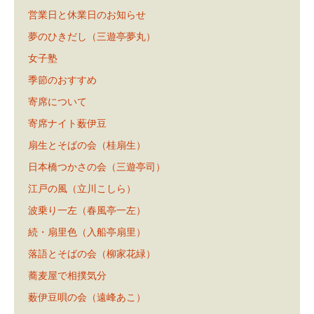
営業日と休業日のお知らせ
夢のひきだし（三遊亭夢丸）
女子塾
季節のおすすめ
寄席について
寄席ナイト薮伊豆
扇生とそばの会（桂扇生）
日本橋つかさの会（三遊亭司）
江戸の風（立川こしら）
波乗り一左（春風亭一左）
続・扇里色（入船亭扇里）
落語とそばの会（柳家花緑）
蕎麦屋で相撲気分
薮伊豆唄の会（遠峰あこ）