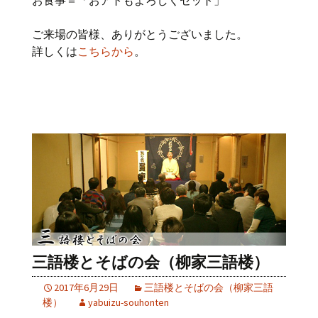
お食事＝「おアトもよろしくセット」
ご来場の皆様、ありがとうございました。
詳しくは
こちらから
。
三語楼とそばの会（柳家三語楼）
2017年6月29日
三語楼とそばの会（柳家三語
楼）
yabuizu-souhonten