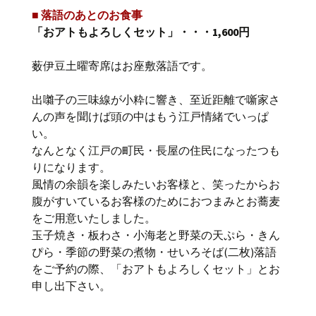
■ 落語のあとのお食事
「おアトもよろしくセット」・・・1,600円
薮伊豆土曜寄席はお座敷落語です。
出囃子の三味線が小粋に響き、至近距離で噺家さ
んの声を聞けば頭の中はもう江戸情緒でいっぱ
い。
なんとなく江戸の町民・長屋の住民になったつも
りになります。
風情の余韻を楽しみたいお客様と、笑ったからお
腹がすいているお客様のためにおつまみとお蕎麦
をご用意いたしました。
玉子焼き・板わさ・小海老と野菜の天ぷら・きん
ぴら・季節の野菜の煮物・せいろそば(二枚)落語
をご予約の際、「おアトもよろしくセット」とお
申し出下さい。