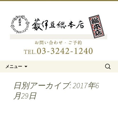
明治15年創業、日本橋「藪伊豆総本
店」
日本橋の老舗蕎麦屋「藪伊豆総
本店」
コンテンツへ移動
検
メニュー
索:
日別アーカイブ: 2017年6
月29日