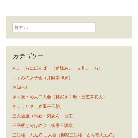
検索:
カテゴリー
あこしらにほんばし（遠峰あこ・立川こしら）
いずみの女子会（弁財亭和泉）
お知らせ
きく麿・彩大二人会（林家きく麿・三遊亭彩大）
ちょうリク（春風亭三朝）
三人吉座（馬石・菊志ん・百栄）
三語楼とそばの会（柳家三語楼）
三語楼・志ん好 ニ人会（柳家三語楼・古今亭志ん好）