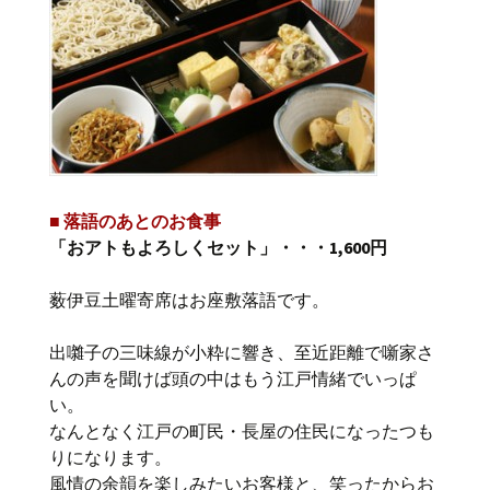
■ 落語のあとのお食事
「おアトもよろしくセット」・・・1,600円
薮伊豆土曜寄席はお座敷落語です。
出囃子の三味線が小粋に響き、至近距離で噺家さ
んの声を聞けば頭の中はもう江戸情緒でいっぱ
い。
なんとなく江戸の町民・長屋の住民になったつも
りになります。
風情の余韻を楽しみたいお客様と、笑ったからお