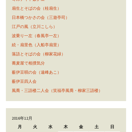
扇生とそばの会（桂扇生）
日本橋つかさの会（三遊亭司）
江戸の風（立川こしら）
波乗り一左（春風亭一左）
続・扇里色（入船亭扇里）
落語とそばの会（柳家花緑）
蕎麦屋で相撲気分
薮伊豆唄の会（遠峰あこ）
薮伊豆四人会
風喬・三語楼二人会（笑福亭風喬・柳家三語楼）
2016年12月
月
火
水
木
金
土
日