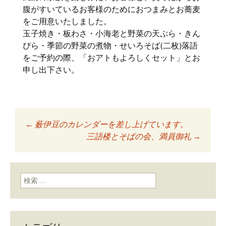
腹がすいているお客様のためにおつまみとお蕎麦
をご用意いたしました。
玉子焼き・板わさ・小海老と野菜の天ぷら・きん
ぴら・季節の野菜の煮物・せいろそば(二枚)落語
をご予約の際、「おアトもよろしくセット」とお
申し出下さい。
←
薮伊豆のカレンダーを差し上げています。
投稿ナビゲーショ
三語楼とそばの会、満員御礼
→
ン
検索: