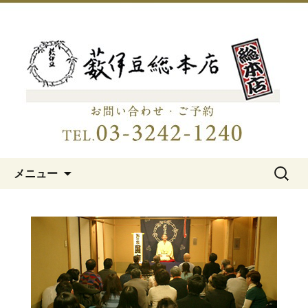
明治15年創業、日本橋「藪伊豆総本
店」
日本橋の老舗蕎麦屋「藪伊豆総
本店」
コンテンツへ移動
検
メニュー
索: