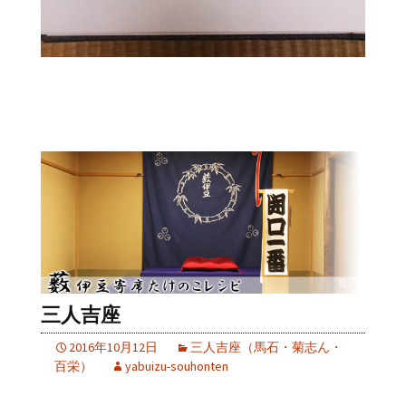
三人吉座
2016年10月12日
三人吉座（馬石・菊志ん・
百栄）
yabuizu-souhonten