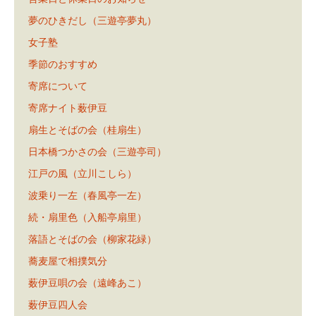
夢のひきだし（三遊亭夢丸）
女子塾
季節のおすすめ
寄席について
寄席ナイト薮伊豆
扇生とそばの会（桂扇生）
日本橋つかさの会（三遊亭司）
江戸の風（立川こしら）
波乗り一左（春風亭一左）
続・扇里色（入船亭扇里）
落語とそばの会（柳家花緑）
蕎麦屋で相撲気分
薮伊豆唄の会（遠峰あこ）
薮伊豆四人会