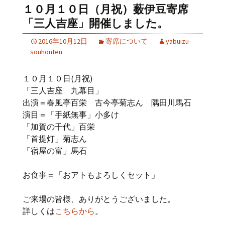
１０月１０日（月祝）薮伊豆寄席
「三人吉座」開催しました。
2016年10月12日
寄席について
yabuizu-
souhonten
１０月１０日(月祝)
「三人吉座 九幕目」
出演＝春風亭百栄 古今亭菊志ん 隅田川馬石
演目＝「手紙無事」小多け
「加賀の千代」百栄
「首提灯」菊志ん
「宿屋の富」馬石
お食事＝「おアトもよろしくセット」
ご来場の皆様、ありがとうございました。
詳しくは
こちらから
。