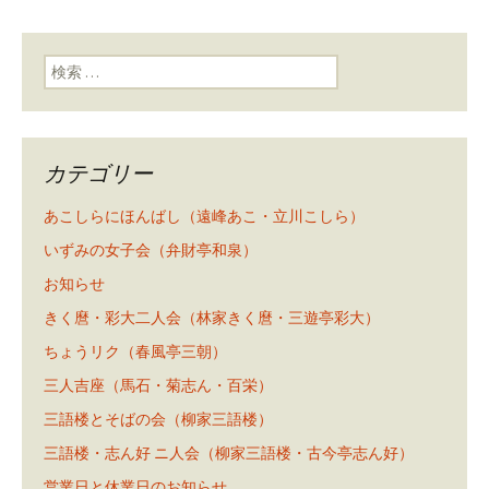
検索:
カテゴリー
あこしらにほんばし（遠峰あこ・立川こしら）
いずみの女子会（弁財亭和泉）
お知らせ
きく麿・彩大二人会（林家きく麿・三遊亭彩大）
ちょうリク（春風亭三朝）
三人吉座（馬石・菊志ん・百栄）
三語楼とそばの会（柳家三語楼）
三語楼・志ん好 ニ人会（柳家三語楼・古今亭志ん好）
営業日と休業日のお知らせ