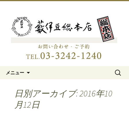
明治15年創業、日本橋「藪伊豆総本
店」
日本橋の老舗蕎麦屋「藪伊豆総
本店」
コンテンツへ移動
検
メニュー
索:
日別アーカイブ: 2016年10
月12日