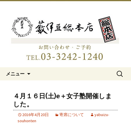
明治15年創業、日本橋「藪伊豆総本
店」
日本橋の老舗蕎麦屋「藪伊豆総
本店」
コンテンツへ移動
検
メニュー
索:
４月１６日(土)e＋女子塾開催しま
した。
2016年4月20日
寄席について
yabuizu-
souhonten