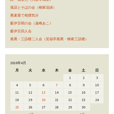
落語とそばの会（柳家花緑）
蕎麦屋で相撲気分
薮伊豆唄の会（遠峰あこ）
薮伊豆四人会
風喬・三語楼二人会（笑福亭風喬・柳家三語楼）
2016年4月
月
火
水
木
金
土
日
1
2
3
4
5
6
7
8
9
10
11
12
13
14
15
16
17
18
19
20
21
22
23
24
25
26
27
28
29
30