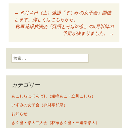
←
６月４日（土）落語「すいかの女子会」開催
投稿ナビゲーショ
します。詳しくはこちらから。
柳家花緑独演会「落語とそばの会」の9月以降の
予定が決まりました。
→
ン
検索:
カテゴリー
あこしらにほんばし（遠峰あこ・立川こしら）
いずみの女子会（弁財亭和泉）
お知らせ
きく麿・彩大二人会（林家きく麿・三遊亭彩大）