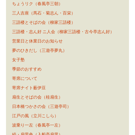
ちょうリク（春風亭三朝）
三人吉座（馬石・菊志ん・百栄）
三語楼とそばの会（柳家三語楼）
三語楼・志ん好 ニ人会（柳家三語楼・古今亭志ん好）
営業日と休業日のお知らせ
夢のひきだし（三遊亭夢丸）
女子塾
季節のおすすめ
寄席について
寄席ナイト薮伊豆
扇生とそばの会（桂扇生）
日本橋つかさの会（三遊亭司）
江戸の風（立川こしら）
波乗り一左（春風亭一左）
続・扇里色（入船亭扇里）