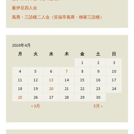
薮伊豆四人会
風喬・三語楼二人会（笑福亭風喬・柳家三語楼）
2016年4月
月
火
水
木
金
土
日
1
2
3
4
5
6
7
8
9
10
11
12
13
14
15
16
17
18
19
20
21
22
23
24
25
26
27
28
29
30
« 3月
5月 »