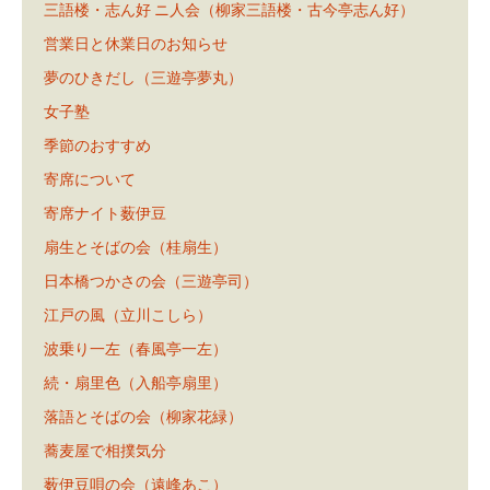
三語楼・志ん好 ニ人会（柳家三語楼・古今亭志ん好）
営業日と休業日のお知らせ
夢のひきだし（三遊亭夢丸）
女子塾
季節のおすすめ
寄席について
寄席ナイト薮伊豆
扇生とそばの会（桂扇生）
日本橋つかさの会（三遊亭司）
江戸の風（立川こしら）
波乗り一左（春風亭一左）
続・扇里色（入船亭扇里）
落語とそばの会（柳家花緑）
蕎麦屋で相撲気分
薮伊豆唄の会（遠峰あこ）