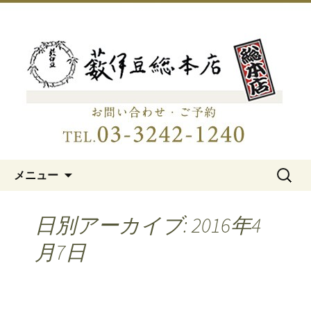
明治15年創業、日本橋「藪伊豆総本
店」
日本橋の老舗蕎麦屋「藪伊豆総
本店」
コンテンツへ移動
検
メニュー
索:
日別アーカイブ: 2016年4
月7日