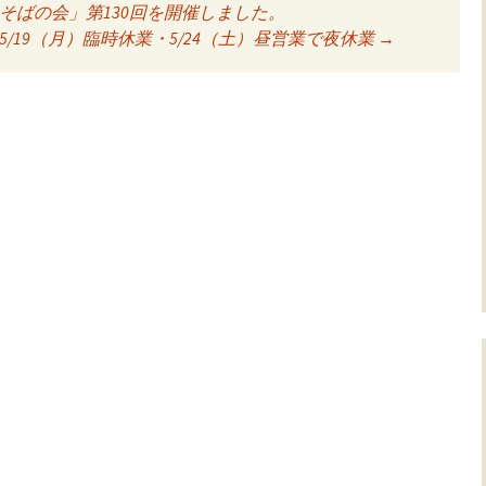
そばの会」第130回を開催しました。
ョン
5/19（月）臨時休業・5/24（土）昼営業で夜休業
→