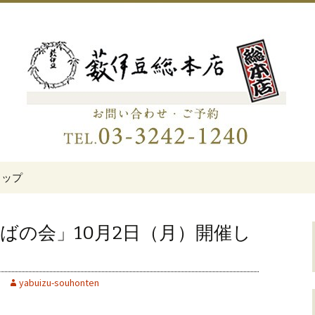
伊豆総本店」
老舗蕎麦屋「藪伊
トップ
ばの会」10月2日（月）開催し
yabuizu-souhonten