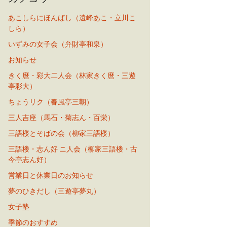
あこしらにほんばし（遠峰あこ・立川こ
しら）
いずみの女子会（弁財亭和泉）
お知らせ
きく麿・彩大二人会（林家きく麿・三遊
亭彩大）
ちょうリク（春風亭三朝）
三人吉座（馬石・菊志ん・百栄）
三語楼とそばの会（柳家三語楼）
三語楼・志ん好 ニ人会（柳家三語楼・古
今亭志ん好）
営業日と休業日のお知らせ
夢のひきだし（三遊亭夢丸）
女子塾
季節のおすすめ