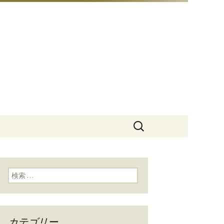
豆総本店」
検
索:
検索:
カテゴリー