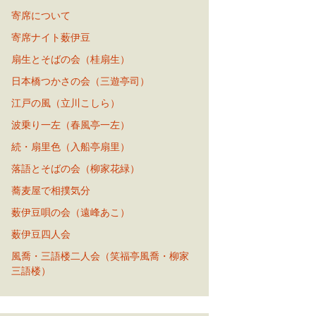
寄席について
寄席ナイト薮伊豆
扇生とそばの会（桂扇生）
日本橋つかさの会（三遊亭司）
江戸の風（立川こしら）
波乗り一左（春風亭一左）
続・扇里色（入船亭扇里）
落語とそばの会（柳家花緑）
蕎麦屋で相撲気分
薮伊豆唄の会（遠峰あこ）
薮伊豆四人会
風喬・三語楼二人会（笑福亭風喬・柳家
三語楼）