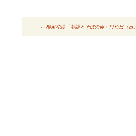
←
柳家花緑「落語とそばの会」7月9日（日
投稿ナビゲーシ