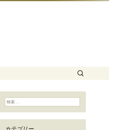
豆総本店」
検
索:
検索:
カテゴリー