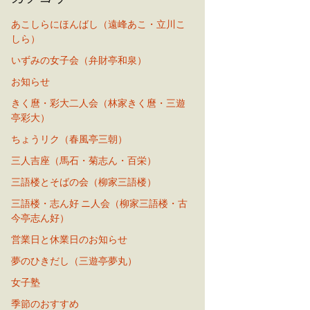
あこしらにほんばし（遠峰あこ・立川こ
しら）
いずみの女子会（弁財亭和泉）
お知らせ
きく麿・彩大二人会（林家きく麿・三遊
亭彩大）
ちょうリク（春風亭三朝）
三人吉座（馬石・菊志ん・百栄）
三語楼とそばの会（柳家三語楼）
三語楼・志ん好 ニ人会（柳家三語楼・古
今亭志ん好）
営業日と休業日のお知らせ
夢のひきだし（三遊亭夢丸）
女子塾
季節のおすすめ