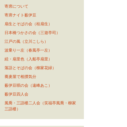
寄席について
寄席ナイト薮伊豆
扇生とそばの会（桂扇生）
日本橋つかさの会（三遊亭司）
江戸の風（立川こしら）
波乗り一左（春風亭一左）
続・扇里色（入船亭扇里）
落語とそばの会（柳家花緑）
蕎麦屋で相撲気分
薮伊豆唄の会（遠峰あこ）
薮伊豆四人会
風喬・三語楼二人会（笑福亭風喬・柳家
三語楼）