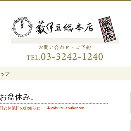
伊豆総本店」
老舗蕎麦屋「藪伊
トップ
/15お盆休み。
日と休業日のお知らせ
yabuizu-souhonten