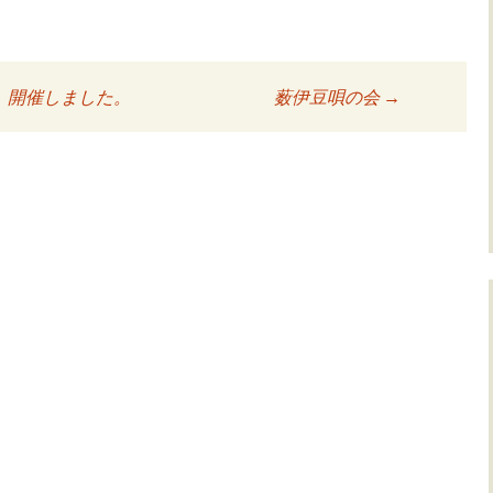
）開催しました。
薮伊豆唄の会
→
ョン