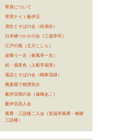
寄席について
寄席ナイト薮伊豆
扇生とそばの会（桂扇生）
日本橋つかさの会（三遊亭司）
江戸の風（立川こしら）
波乗り一左（春風亭一左）
続・扇里色（入船亭扇里）
落語とそばの会（柳家花緑）
蕎麦屋で相撲気分
薮伊豆唄の会（遠峰あこ）
薮伊豆四人会
風喬・三語楼二人会（笑福亭風喬・柳家
三語楼）