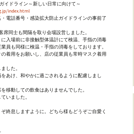
止ガイドライン～新しい日常に向けて～
.jp/index.html
名・電話番号・感染拡大防止ガイドラインの事前了
、客席同士も間隔を取り会場設営しました。
）に入場前に非接触型体温計にて検温、手指の消毒
従業員も同様に検温・手指の消毒をしております。
クの着用をお願いし、店の従業員も常時マスク着用
しました。
隔をあけ、和やかに過ごされるように配慮しまし
席を移動しての飲食はありませんでした。
していました。
うぞ終息しますように。どちら様もどうぞご自愛く
す。