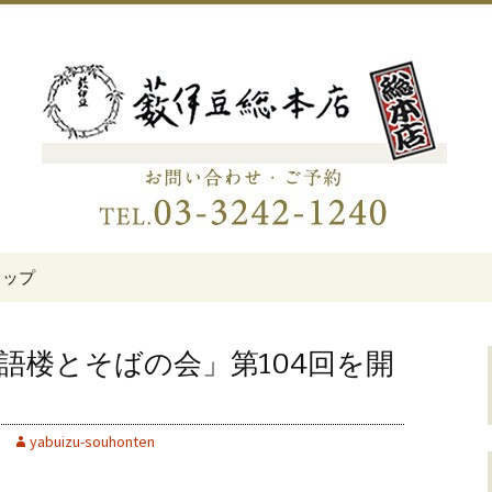
伊豆総本店」
老舗蕎麦屋「藪伊
トップ
語楼とそばの会」第104回を開
yabuizu-souhonten