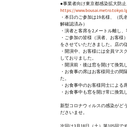
●事業者向け東京都感染拡大防
https://www.bousai.metro.tokyo.lg
・本日のご参加は19名様、（氏
解確認済み）
・演者と客席を2メートル離し
・ご参加の皆様（演者、お客様
をさせていただきました。店の
・開演中、お客様には全員マス
しておりました。
・開演前・後は窓を開けて換気
・お食事の席はお客様同士の間
た。
・お食事中のお客様同士による
・お食事中も窓を開け常に換気
新型コロナウィルスの感染がど
ださいませ。
次回は3月18日（土）第105回で