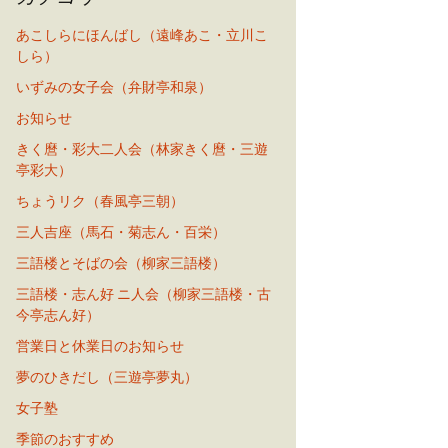
あこしらにほんばし（遠峰あこ・立川こ
しら）
いずみの女子会（弁財亭和泉）
お知らせ
きく麿・彩大二人会（林家きく麿・三遊
亭彩大）
ちょうリク（春風亭三朝）
三人吉座（馬石・菊志ん・百栄）
三語楼とそばの会（柳家三語楼）
三語楼・志ん好 ニ人会（柳家三語楼・古
今亭志ん好）
営業日と休業日のお知らせ
夢のひきだし（三遊亭夢丸）
女子塾
季節のおすすめ