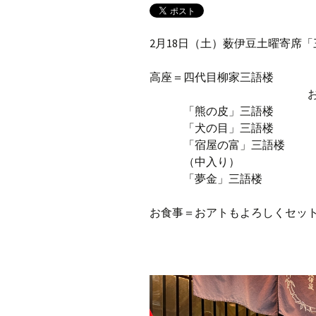
2月18日（土）薮伊豆土曜寄席「
高座＝四代目柳家三語楼
お囃子＝村上
「熊の皮」三語楼
「犬の目」三語楼
「宿屋の富」三語楼
（中入り）
「夢金」三語楼
お食事＝おアトもよろしくセッ