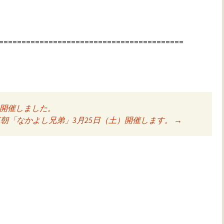
=========================================
を開催しました。
ョン
朝「なかよし兄弟」3月25日（土）開催します。
→