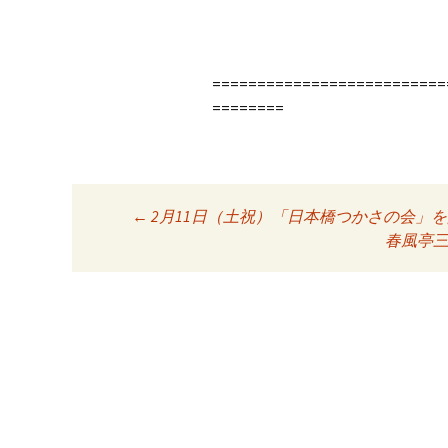
==========================
========
←
2月11日（土祝）「日本橋つかさの会」
投稿ナビゲーシ
春風亭三