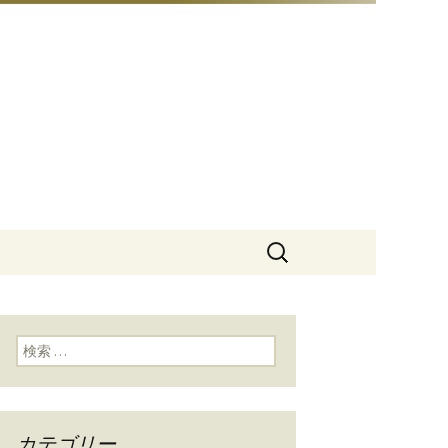
豆総本店」
検
索:
検索:
カテゴリー