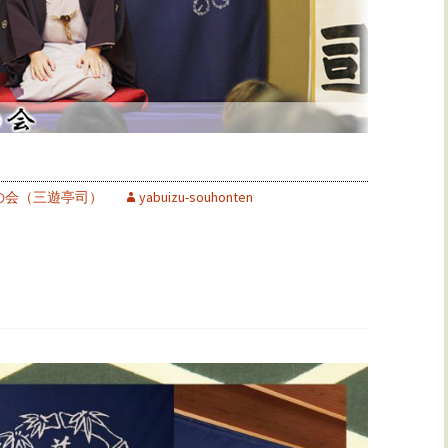
の会（三遊亭司）
yabuizu-souhonten