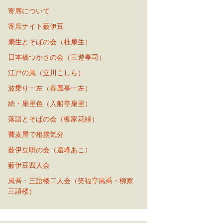
寄席について
寄席ナイト薮伊豆
扇生とそばの会（桂扇生）
日本橋つかさの会（三遊亭司）
江戸の風（立川こしら）
波乗り一左（春風亭一左）
続・扇里色（入船亭扇里）
落語とそばの会（柳家花緑）
蕎麦屋で相撲気分
薮伊豆唄の会（遠峰あこ）
薮伊豆四人会
風喬・三語楼二人会（笑福亭風喬・柳家
三語楼）