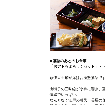
■ 落語のあとのお食事
「おアトもよろしくセット」・・・
薮伊豆土曜寄席はお座敷落語で
出囃子の三味線が小粋に響き、
情緒でいっぱい。
なんとなく江戸の町民・長屋の