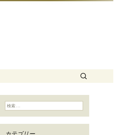
豆総本店」
検
索:
検索:
カテゴリー