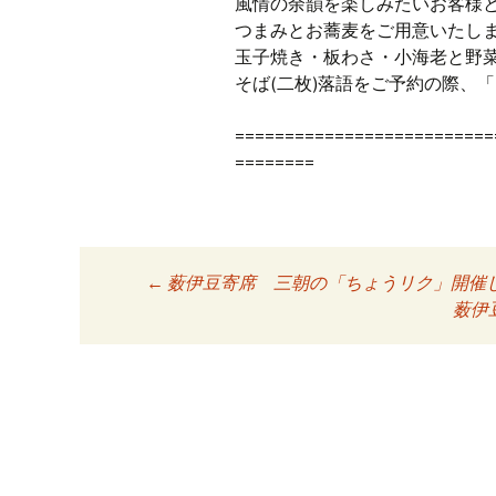
風情の余韻を楽しみたいお客様
つまみとお蕎麦をご用意いたし
玉子焼き・板わさ・小海老と野
そば(二枚)落語をご予約の際、
==========================
========
←
薮伊豆寄席 三朝の「ちょうリク」開催
投稿ナビゲーシ
薮伊