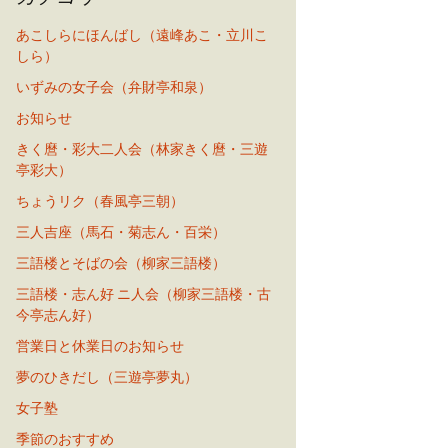
あこしらにほんばし（遠峰あこ・立川こ
しら）
いずみの女子会（弁財亭和泉）
お知らせ
きく麿・彩大二人会（林家きく麿・三遊
亭彩大）
ちょうリク（春風亭三朝）
三人吉座（馬石・菊志ん・百栄）
三語楼とそばの会（柳家三語楼）
三語楼・志ん好 ニ人会（柳家三語楼・古
今亭志ん好）
営業日と休業日のお知らせ
夢のひきだし（三遊亭夢丸）
女子塾
季節のおすすめ