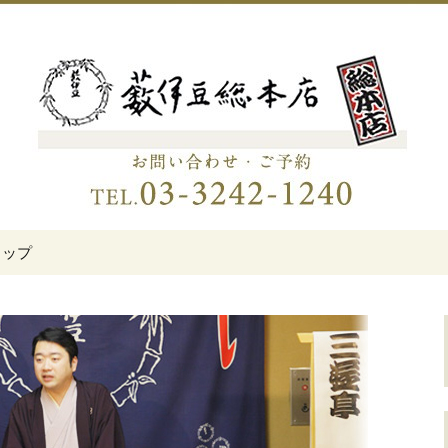
伊豆総本店」
老舗蕎麦屋「藪伊
トップ