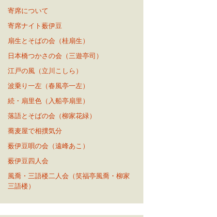
寄席について
寄席ナイト薮伊豆
扇生とそばの会（桂扇生）
日本橋つかさの会（三遊亭司）
江戸の風（立川こしら）
波乗り一左（春風亭一左）
続・扇里色（入船亭扇里）
落語とそばの会（柳家花緑）
蕎麦屋で相撲気分
薮伊豆唄の会（遠峰あこ）
薮伊豆四人会
風喬・三語楼二人会（笑福亭風喬・柳家
三語楼）