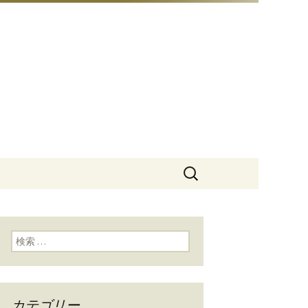
豆総本店」
検
索:
検索:
カテゴリー