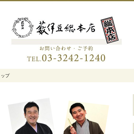
伊豆総本店」
老舗蕎麦屋「藪伊
トップ