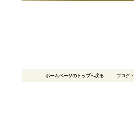
明治15年創業、日本橋「藪
日本橋の
コンテンツへ移動
ホームページのトップへ戻る
ブログ