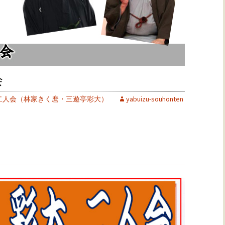
会
二人会（林家きく麿・三遊亭彩大）
yabuizu-souhonten