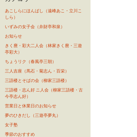
あこしらにほんばし（遠峰あこ・立川こ
しら）
いずみの女子会（弁財亭和泉）
お知らせ
きく麿・彩大二人会（林家きく麿・三遊
亭彩大）
ちょうリク（春風亭三朝）
三人吉座（馬石・菊志ん・百栄）
三語楼とそばの会（柳家三語楼）
三語楼・志ん好 ニ人会（柳家三語楼・古
今亭志ん好）
営業日と休業日のお知らせ
夢のひきだし（三遊亭夢丸）
女子塾
季節のおすすめ