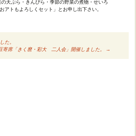
菜の天ぷら・きんぴら・季節の野菜の煮物・せいろ
「おアトもよろしくセット」とお申し出下さい。
した。
ョン
豆寄席「きく麿・彩大 二人会」開催しました。
→