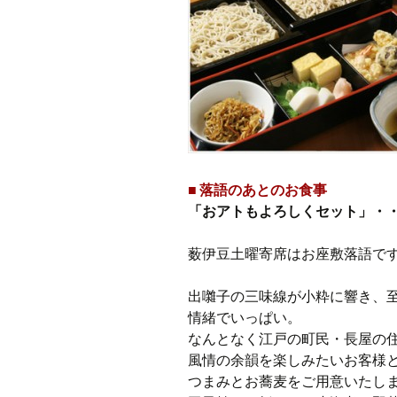
■ 落語のあとのお食事
「おアトもよろしくセット」・・・
薮伊豆土曜寄席はお座敷落語で
出囃子の三味線が小粋に響き、
情緒でいっぱい。
なんとなく江戸の町民・長屋の
風情の余韻を楽しみたいお客様
つまみとお蕎麦をご用意いたし