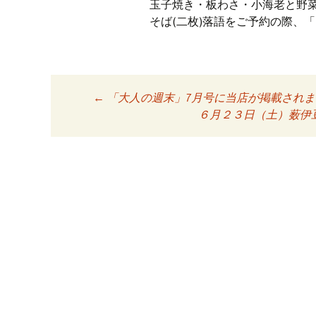
玉子焼き・板わさ・小海老と野
そば(二枚)落語をご予約の際、
←
「大人の週末」7月号に当店が掲載されま
投稿ナビゲーシ
６月２３日（土）薮伊