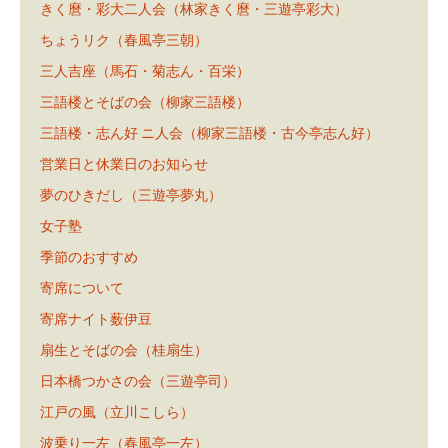
きく麿・彩大二人会（林家きく麿・三遊亭彩大）
ちょうリク（春風亭三朝）
三人吉座（馬石・菊志ん・百栄）
三語楼とそばの会（柳家三語楼）
三語楼・志ん好 ニ人会（柳家三語楼・古今亭志ん好）
営業日と休業日のお知らせ
夢のひきだし（三遊亭夢丸）
女子塾
季節のおすすめ
寄席について
寄席ナイト薮伊豆
扇生とそばの会（桂扇生）
日本橋つかさの会（三遊亭司）
江戸の風（立川こしら）
波乗り一左（春風亭一左）