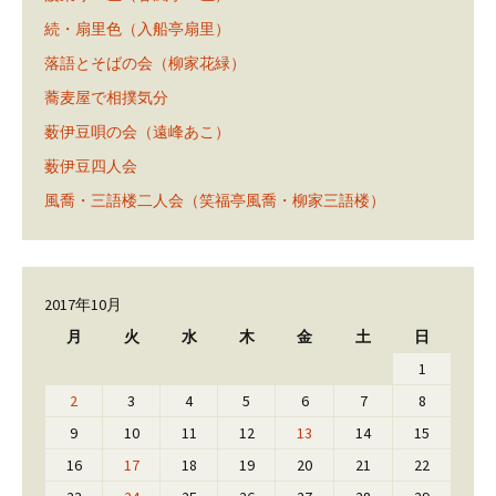
続・扇里色（入船亭扇里）
落語とそばの会（柳家花緑）
蕎麦屋で相撲気分
薮伊豆唄の会（遠峰あこ）
薮伊豆四人会
風喬・三語楼二人会（笑福亭風喬・柳家三語楼）
2017年10月
月
火
水
木
金
土
日
1
2
3
4
5
6
7
8
9
10
11
12
13
14
15
16
17
18
19
20
21
22