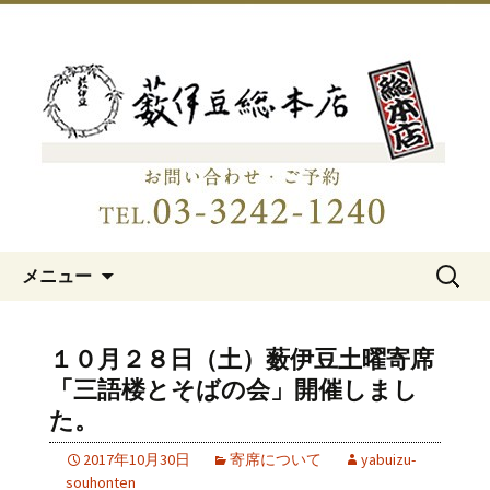
明治15年創業、日本橋「藪伊豆総本
店」
日本橋の老舗蕎麦屋「藪伊豆総
本店」
コンテンツへ移動
検
メニュー
索:
１０月２８日（土）薮伊豆土曜寄席
「三語楼とそばの会」開催しまし
た。
2017年10月30日
寄席について
yabuizu-
souhonten