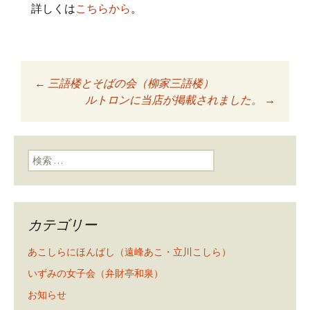
詳しくは
こちらから
。
←
三語楼とそばの会（柳家三語楼）
投稿ナビゲーショ
ルトロンに当店が掲載されました。
→
ン
検索:
カテゴリー
あこしらにほんばし（遠峰あこ・立川こしら）
いずみの女子会（弁財亭和泉）
お知らせ