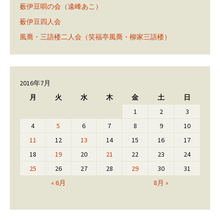
薮伊豆唄の会（遠峰あこ）
薮伊豆四人会
風喬・三語楼二人会（笑福亭風喬・柳家三語楼）
2016年7月
月
火
水
木
金
土
日
1
2
3
4
5
6
7
8
9
10
11
12
13
14
15
16
17
18
19
20
21
22
23
24
25
26
27
28
29
30
31
« 6月
8月 »