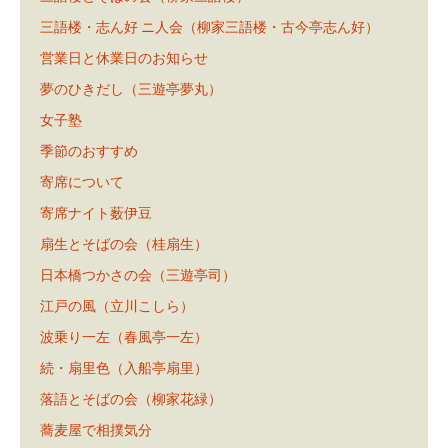
三語楼・志ん好 ニ人会（柳家三語楼・古今亭志ん好）
営業日と休業日のお知らせ
夢のひきだし（三遊亭夢丸）
女子塾
季節のおすすめ
寄席について
寄席ナイト薮伊豆
扇生とそばの会（桂扇生）
日本橋つかさの会（三遊亭司）
江戸の風（立川こしら）
波乗り一左（春風亭一左）
続・扇里色（入船亭扇里）
落語とそばの会（柳家花緑）
蕎麦屋で相撲気分