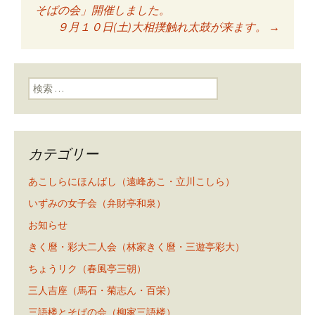
投稿ナビゲーショ
そばの会」開催しました。
９月１０日(土)大相撲触れ太鼓が来ます。
→
ン
検索:
カテゴリー
あこしらにほんばし（遠峰あこ・立川こしら）
いずみの女子会（弁財亭和泉）
お知らせ
きく麿・彩大二人会（林家きく麿・三遊亭彩大）
ちょうリク（春風亭三朝）
三人吉座（馬石・菊志ん・百栄）
三語楼とそばの会（柳家三語楼）