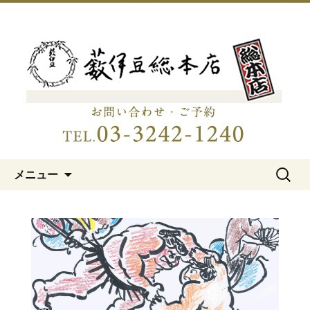
明治15年創業、日本橋「藪伊豆総本
店」
日本橋の老舗蕎麦屋「藪伊豆総
本店」
コンテンツへ移動
検
メニュー
索: