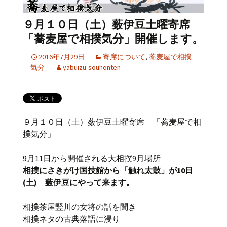
９月１０日（土）薮伊豆土曜寄席
「蕎麦屋で相撲気分」開催します。
2016年7月29日
寄席について
,
蕎麦屋で相撲
気分
yabuizu-souhonten
９月１０日（土）薮伊豆土曜寄席 「蕎麦屋で相
撲気分」
9月11日から開催される大相撲9月場所
相撲にさきがけ国技館から「触れ太鼓」が10日
(土) 薮伊豆にやって来ます。
相撲茶屋竪川の女将の話を聞き
相撲ネタの古典落語に浸り