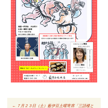
←
７月２３日（土）薮伊豆土曜寄席「三語楼と