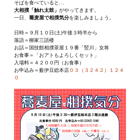
そばを食べていると…
大相撲「触れ太鼓」
がやってきます。
一日、
蕎麦屋で相撲気分
を楽しみましょう。
日時＝９月１０日(土)午後３時半から
落語＝柳家三語楼
お話＝国技館相撲茶屋１９番「竪川」女将
お食事＝「おアトもよろしくセット」
入場料＝４２００円（お食事）
お申込み＝薮伊豆総本店
０３（３２４２）１２４
０